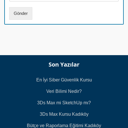
*
m
a
Gönder
r
a
s
ı
*
Son Yazılar
En İyi Siber Güvenlik Kursu
Veri Bilimi Nedir?
3Ds Max mi SketchUp mı?
3Ds Max Kursu Kadıköy
Bütçe ve Raporlama Eğitimi Kadıköy