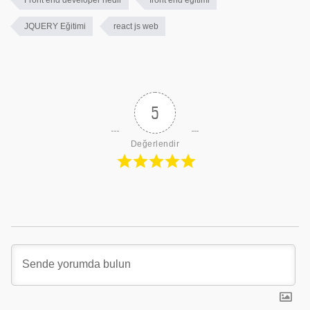
Front end developer nedir
front end eğitimi
JQUERY Eğitimi
react js web
5
Değerlendir