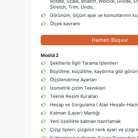
Rotate, Scale, Bhatch, Wblock, Divide, Er
Stretch, Trim, Undo,
Görünüm, ölçüm ayar ve komutlarının ku
Ölçek kavramı
Hemen Başvur
Modül 2
Şekillerle İlgili Tarama İşlemleri
Büyütme, küçültme, kaydırma gibi görünt
Ölçülendirme Ayarları
İzometrik çizim Teknikleri
Teknik Resim Kuralları
Hesap ve Sorgulama ( Alan Hesabı-Haci
Katman (Layer) Mantığı
Yeni özellikte katman hazırlamak
Çizgi tipleri, çizginin renk ayarı ve çizgi 
Katmanların kullanımı (Layer Properties