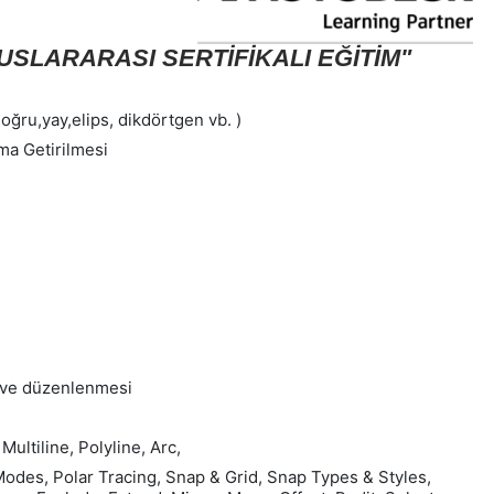
SLARARASI SERTİFİKALI EĞİTİM"
doğru,yay,elips, dikdörtgen vb. )
ma Getirilmesi
ı ve düzenlenmesi
Multiline, Polyline, Arc,
odes, Polar Tracing, Snap & Grid, Snap Types & Styles,