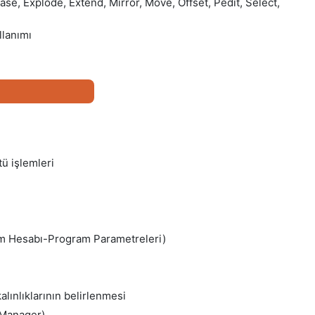
ase, Explode, Extend, Mirror, Move, Offset, Pedit, Select,
llanımı
ü işlemleri
m Hesabı-Program Parametreleri)
kalınlıklarının belirlenmesi
 Manager)