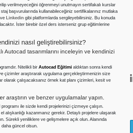
erilip verilmeyeceğini öğrenmeyi unutmayın sertifakalı kurslar
staj başvurularında kullanabileceğiniz sertifikalarınız mutlaka
r ve
Linkedin
gibi platformlarda sergileyebilirsiniz. Bu konuda
caktır. İster birebir özel ders isterseniz grup eğitimlerine
dinizi nasıl geliştirebilirsiniz?
ı Autocad tasarımlarını inceleyin ve kendinizi
ramdır. Nitelikli bir
Autocad Eğitim
i
aldıktan sonra kendi
r ve çizimler araştırarak uygulama gerçekleştirmenizin size
 olarak çalışacaksanız örnek kat planı çizimleri, kesit ve
ler araştırın ve benzer uygulamalar yapın.
 programı ile sizde kendi projelerinizi çizmeye çalışın.
l alışkanlığı kazanmanız gerekir. Detaylı projelere ulaşarak
ın. Sürekli yeniliklere ve gelişmelere açık olun. Alanında
z daha güncel olsun.