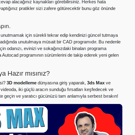
 cevap alacağınız kaynakları görebilirsiniz. Herkes hata
ptığınız pratikler sizi zafere götürecektir bunu göz önünde
apın.
unutmamak için sürekli tekrar edip kendinizi güncel tutmaya
madığında unutulmaya müsait bir CAD programıdır. Bu nedenle
in odanızı, evinizi ve sokağınızdaki binaları programa
rıca Autocad programının sürümlerini de takip ederek yeni gelen
ya Hazır mısınız?
esi?
3D modelleme
dünyasına giriş yaparak,
3ds Max
ve
Bu videoda, iki güçlü aracın sunduğu fırsatları keşfedecek ve
e geçin ve yaratıcı gücünüzü tam anlamıyla serbest bırakın!