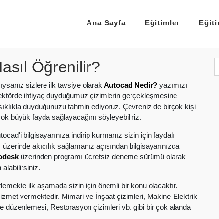
Ana Sayfa
Eğitimler
Eğit
asıl Öğrenilir?
ysanız sizlere ilk tavsiye olarak
Autocad Nedir?
yazımızı
ktörde ihtiyaç duyduğumuz çizimlerin gerçekleşmesine
sıklıkla duyduğunuzu tahmin ediyoruz. Çevreniz de birçok kişi
çok büyük fayda sağlayacağını söyleyebiliriz.
'i bilgisayarınıza indirip kurmanız sizin için faydalı
m üzerinde akıcılık sağlamanız açısından bilgisayarınızda
odesk
üzerinden programı ücretsiz deneme sürümü olarak
 alabilirsiniz.
lemekte ilk aşamada sizin için önemli bir konu olacaktır.
 hizmet vermektedir. Mimari ve İnşaat çizimleri, Makine-Elektrik
re düzenlemesi, Restorasyon çizimleri vb. gibi bir çok alanda