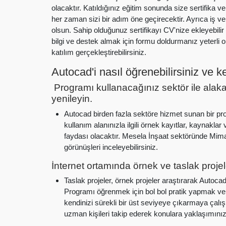
olacaktır. Katıldığınız eğitim sonunda size sertifika v
her zaman sizi bir adım öne geçirecektir. Ayrıca iş ve 
olsun. Sahip olduğunuz sertifikayı CV'nize ekleyebili
bilgi ve destek almak için formu doldurmanız yeterli ola
katılım gerçekleştirebilirsiniz.
Autocad'i nasıl öğrenebilirsiniz ve ken
Programı kullanacağınız sektör ile alakal
yenileyin.
Autocad birden fazla sektöre hizmet sunan bir prog
kullanım alanınızla ilgili örnek kayıtlar, kaynakla
faydası olacaktır. Mesela İnşaat sektöründe Mimar
görünüşleri inceleyebilirsiniz.
İnternet ortamında örnek ve taslak proje
Taslak projeler, örnek projeler araştırarak Autocad
Programı öğrenmek için bol bol pratik yapmak ve e
kendinizi sürekli bir üst seviyeye çıkarmaya çalış
uzman kişileri takip ederek konulara yaklaşımını