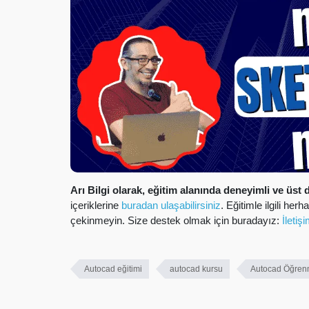
Arı Bilgi olarak, eğitim alanında deneyimli ve üst 
içeriklerine
buradan ulaşabilirsiniz
. Eğitimle ilgili he
çekinmeyin. Size destek olmak için buradayız:
İletiş
Autocad eğitimi
autocad kursu
Autocad Öğren