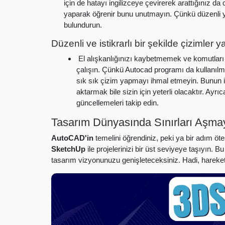
için de hatayı ingilizceye çevirerek arattığınız da
yaparak öğrenir bunu unutmayın. Çünkü düzenli ya
bulundurun.
Düzenli ve istikrarlı bir şekilde çizimler y
El alışkanlığınızı kaybetmemek ve komutları 
çalışın. Çünkü Autocad programı da kullanıl
sık sık çizim yapmayı ihmal etmeyin. Bunun iç
aktarmak bile sizin için yeterli olacaktır. Ay
güncellemeleri takip edin.
Tasarım Dünyasında Sınırları Aşma
AutoCAD'in
temelini öğrendiniz, peki ya bir adım öt
SketchUp
ile projelerinizi bir üst seviyeye taşıyın. 
tasarım vizyonunuzu genişleteceksiniz. Hadi, hareket