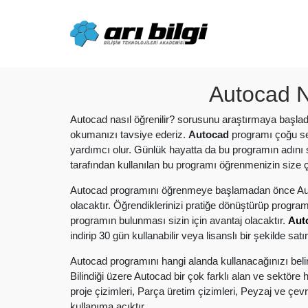
Skip
to
content
Autocad N
Autocad nasıl öğrenilir? sorusunu araştırmaya başladı
okumanızı tavsiye ederiz.
Autocad
programı çoğu se
yardımcı olur. Günlük hayatta da bu programın adını 
tarafından kullanılan bu programı öğrenmenizin size 
Autocad programını öğrenmeye başlamadan önce Autocad
olacaktır. Öğrendiklerinizi pratiğe dönüştürüp progra
programın bulunması sizin için avantaj olacaktır.
Aut
indirip 30 gün kullanabilir veya lisanslı bir şekilde satın
Autocad programını hangi alanda kullanacağınızı belir
Bilindiği üzere Autocad bir çok farklı alan ve sektöre
proje çizimleri, Parça üretim çizimleri, Peyzaj ve çev
kullanıma açıktır.