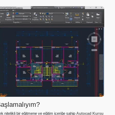
aşlamalıyım?
nitelikli bir eğitmene ve eğitim içeriğe sahip
Autocad Kursu