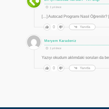
1 yıl önce
[…] Autocad Programı Nasıl Öğrenilir? 
0
Yanıtla
Meryem Karadeniz
1 yıl önce
Yazıyı okudum aklımdaki soruları da belir
0
Yanıtla