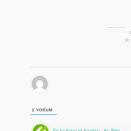
2
YORUM
En İyi Autocad Kursları - Arı Bilgi