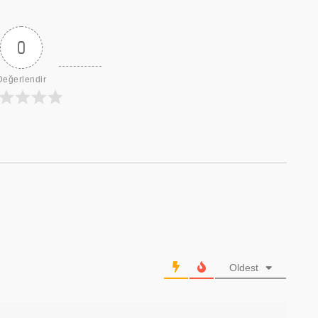
0
Değerlendir
Oldest