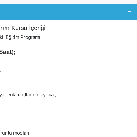
rım Kursu İçeriği
kli Eğitim Programı
Saat);
,
a renk modlarının ayrıca ,
örüntü modları