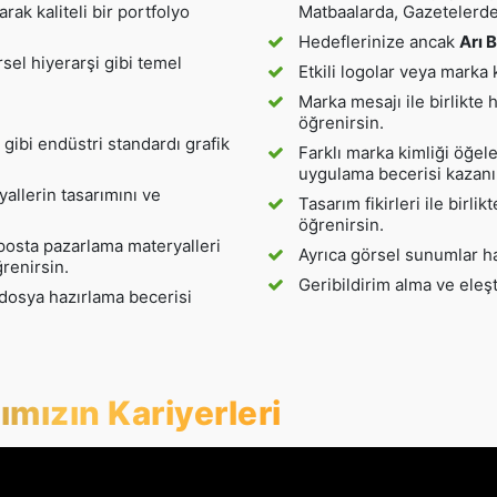
rak kaliteli bir portfolyo
Matbaalarda, Gazetelerde 
Hedeflerinize ancak
Arı B
sel hiyerarşi gibi temel
Etkili logolar veya marka 
Marka mesajı ile birlikte 
öğrenirsin.
gibi endüstri standardı grafik
Farklı marka kimliği öğeler
uygulama becerisi kazanı
yallerin tasarımını ve
Tasarım fikirleri ile birlik
öğrenirsin.
-posta pazarlama materyalleri
Ayrıca görsel sunumlar h
ğrenirsin.
Geribildirim alma ve eleşt
 dosya hazırlama becerisi
mızın Kariyerleri