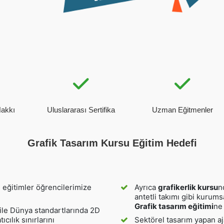
Hakkı
Uluslararası Sertifika
Uzman Eğitmenler
Grafik Tasarım Kursu Eğitim Hedefi
i eğitimler öğrencilerimize
Ayrıca
grafikerlik kursu
n
antetli takımı gibi kurums
Grafik tasarım eğitimi
ne 
ile Dünya standartlarında 2D
ılık sınırlarını
Sektörel tasarım yapan aj