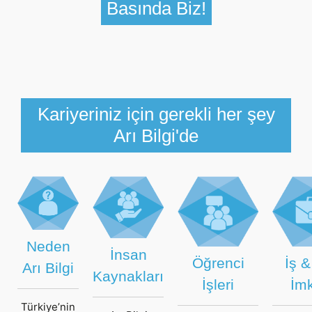
Basında Biz!
Kariyeriniz için gerekli her şey
Arı Bilgi'de
Neden
İnsan
Öğrenci
İş &
Arı Bilgi
Kaynakları
İşleri
İm
Türkiye’nin