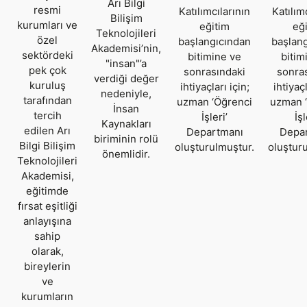
Arı Bilgi
resmi
Katılımcılarının
Katılım
Bilişim
kurumları ve
eğitim
eğ
Teknolojileri
özel
başlangıcından
başlan
Akademisi’nin,
sektördeki
bitimine ve
bitim
"insan"’a
pek çok
sonrasındaki
sonra
verdiği değer
kuruluş
ihtiyaçları için;
ihtiyaçl
nedeniyle,
tarafından
uzman ‘Öğrenci
uzman 
İnsan
tercih
İşleri’
İşl
Kaynakları
edilen Arı
Departmanı
Depa
biriminin rolü
Bilgi Bilişim
oluşturulmuştur.
oluştur
önemlidir.
Teknolojileri
Akademisi,
eğitimde
fırsat eşitliği
anlayışına
sahip
olarak,
bireylerin
ve
kurumların