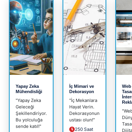
Yapay Zeka
İç Mimari ve
Web
Mühendisliği
Dekorasyon
Tasa
İnter
"Yapay Zeka
"İç Mekanlara
Rekl
Geleceği
Hayat Verin.
"We
Şekillendiriyor.
Dekorasyonun
Düny
Bu yolculuğa
ustası olun!"
Tasa
sende katıl!"
250 Saat
Dijit