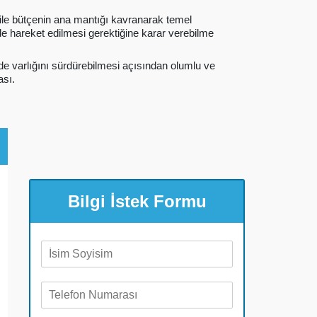
ile bütçenin ana mantığı kavranarak temel
e hareket edilmesi gerektiğine karar verebilme
ilde varlığını sürdürebilmesi açısından olumlu ve
ası.
Bilgi İstek Formu
A
d
S
T
o
e
y
l