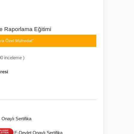
e Raporlama Eğitimi
ra Özel Müfredat"
00 inceleme )
resi
Onaylı Sertifika
E-Devlet Onaylı Sertifika