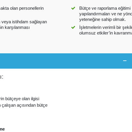
akta olan personellerin
Bütçe ve raporlama eğitimi 
yapılandırmaları ve ne yönd
yeteneğine sahip olmak.
an veya istihdam sağlayan
nin karşılanması
İşletmelerin verimli bir şek
olumsuz etkiler’in kavranm
ı:
n bütçeye olan ilgisi
n çalışan açısından bütçe
eme