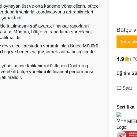
ol oynayan üst ve orta kademe yöneticilerin, bütçe
iğer departmanlarla koordinasyonu artırabilmeleri
aşımaktadır.
de tutulmasını sağlayarak finansal raporların
Bütçe v
hasebe Müdürü, bütçe ve raporlama süreçlerini
atılmalıdır.
"Kurumla
de revize edilmesinden sorumlu olan Bütçe Müdürü,
bilgi ve becerileri geliştirmek adına bu eğitimde
4.9
( 7
yönetiminde kritik bir rol üstlenen Controling
k ve etkili bütçe yönetimi ile finansal performansı
Eğitim Sü
tılmalıdır.
12 Saat
Sertifika
MEB 