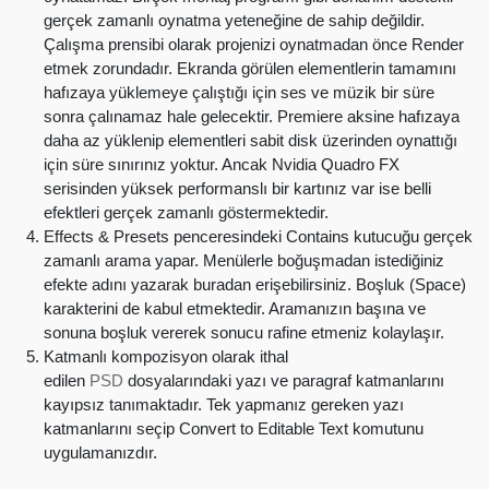
gerçek zamanlı oynatma yeteneğine de sahip değildir.
Çalışma prensibi olarak projenizi oynatmadan önce Render
etmek zorundadır. Ekranda görülen elementlerin tamamını
hafızaya yüklemeye çalıştığı için ses ve müzik bir süre
sonra çalınamaz hale gelecektir. Premiere aksine hafızaya
daha az yüklenip elementleri sabit disk üzerinden oynattığı
için süre sınırınız yoktur. Ancak Nvidia Quadro FX
serisinden yüksek performanslı bir kartınız var ise belli
efektleri gerçek zamanlı göstermektedir.
Effects & Presets penceresindeki Contains kutucuğu gerçek
zamanlı arama yapar. Menülerle boğuşmadan istediğiniz
efekte adını yazarak buradan erişebilirsiniz. Boşluk (Space)
karakterini de kabul etmektedir. Aramanızın başına ve
sonuna boşluk vererek sonucu rafine etmeniz kolaylaşır.
Katmanlı kompozisyon olarak ithal
edilen
PSD
dosyalarındaki yazı ve paragraf katmanlarını
kayıpsız tanımaktadır. Tek yapmanız gereken yazı
katmanlarını seçip Convert to Editable Text komutunu
uygulamanızdır.