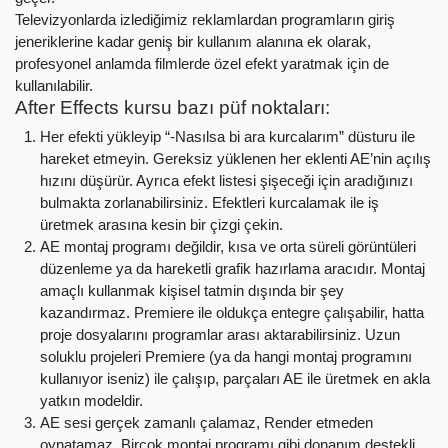
Televizyonlarda izlediğimiz reklamlardan programların giriş
jeneriklerine kadar geniş bir kullanım alanına ek olarak,
profesyonel anlamda filmlerde özel efekt yaratmak için de
kullanılabilir.
After Effects kursu bazı püf noktaları:
Her efekti yükleyip “-Nasılsa bi ara kurcalarım” düsturu ile
hareket etmeyin. Gereksiz yüklenen her eklenti AE’nin açılış
hızını düşürür. Ayrıca efekt listesi şişeceği için aradığınızı
bulmakta zorlanabilirsiniz. Efektleri kurcalamak ile iş
üretmek arasına kesin bir çizgi çekin.
AE montaj programı değildir, kısa ve orta süreli görüntüleri
düzenleme ya da hareketli grafik hazırlama aracıdır. Montaj
amaçlı kullanmak kişisel tatmin dışında bir şey
kazandırmaz. Premiere ile oldukça entegre çalışabilir, hatta
proje dosyalarını programlar arası aktarabilirsiniz. Uzun
soluklu projeleri Premiere (ya da hangi montaj programını
kullanıyor iseniz) ile çalışıp, parçaları AE ile üretmek en akla
yatkın modeldir.
AE sesi gerçek zamanlı çalamaz, Render etmeden
oynatamaz. Birçok montaj programı gibi donanım destekli