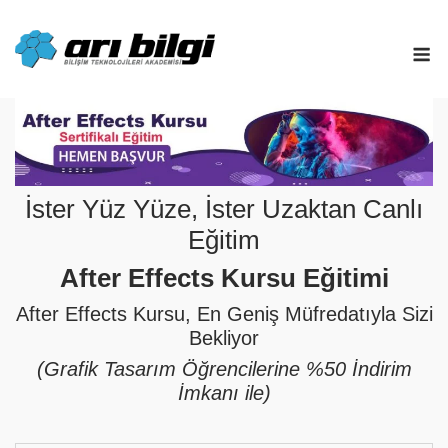
Skip
to
M
content
İster Yüz Yüze, İster Uzaktan Canlı
Eğitim
After Effects Kursu Eğitimi
After Effects Kursu, En Geniş Müfredatıyla Sizi
Bekliyor
(Grafik Tasarım Öğrencilerine %50 İndirim
İmkanı ile)