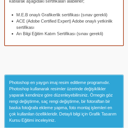
katılarak aşağıdaki sertifikaları alabilirler;
M.E.B onaylı Grafikerlik sertifikası (sınav gerekli)
ACE (Adobe Certified Expert) Adobe onaylı yetkinlik
sertifikası
Arı Bilgi Eğitim Katım Sertifikası (sınav gerekli)
Photoshop en yaygın imaj resim editleme programıdır.
Photoshop kullanarak resimler üzerinde değişiklikler
yaparak kendinize göre düzenleyebilirsiniz. Örnegin göz
rengi değiştirme, saç rengi değiştirme, bir fotoraftan bir
baska fotoğrafa ekleme yapma, foto montaj işlemleri en
çok kullanilan özellikleridir. Detayli bilgi için Grafik Tasarım
Kursu Eğitimi inceleyiniz.