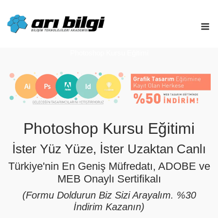
Skip
to
M
content
Photoshop Kursu Eğitimi
Photoshop Kursu Eğitimi
İster Yüz Yüze, İster Uzaktan Canlı
Türkiye'nin En Geniş Müfredatı, ADOBE ve
MEB Onaylı Sertifikalı
(Formu Doldurun Biz Sizi Arayalım. %30
İndirim Kazanın)