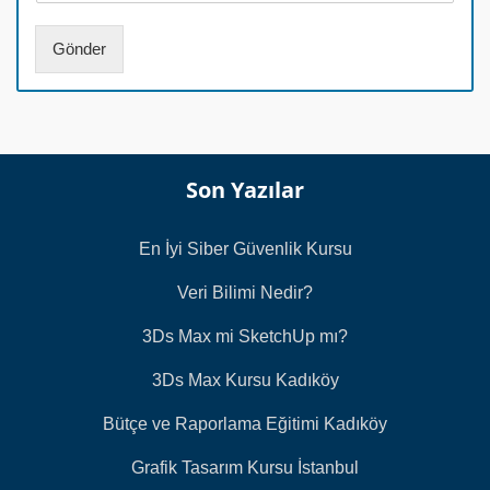
*
m
a
Gönder
r
a
s
ı
*
Son Yazılar
En İyi Siber Güvenlik Kursu
Veri Bilimi Nedir?
3Ds Max mi SketchUp mı?
3Ds Max Kursu Kadıköy
Bütçe ve Raporlama Eğitimi Kadıköy
Grafik Tasarım Kursu İstanbul