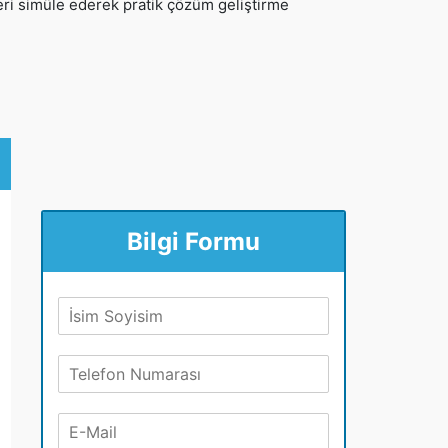
eri simüle ederek pratik çözüm geliştirme
Bilgi Formu
A
d
S
T
o
e
y
l
a
E
e
d
-
f
*