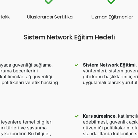
Hakkı
Uluslararası Sertifika
Uzman Eğitmenler
Sistem Network Eğitim Hedefi
dünyada güvenliği sağlama,
Sistem Network Eğitimi
,
koruma becerilerini
yöntemleri, sistem güven
atılımcılar; ağ güvenliği,
gibi konu başlıklarını içe
k politikaları ve etik hacking
uygulamalı olarak yürütül
Kurs süresince
, katılımcı
teyenlere temel bilgileri
edebilmesi, güvenlik açıkl
dırı türleri ve savunma
güvenliği politikalarını o
kazandırır. Bu bilgiler,
standartlarda kullanılan 