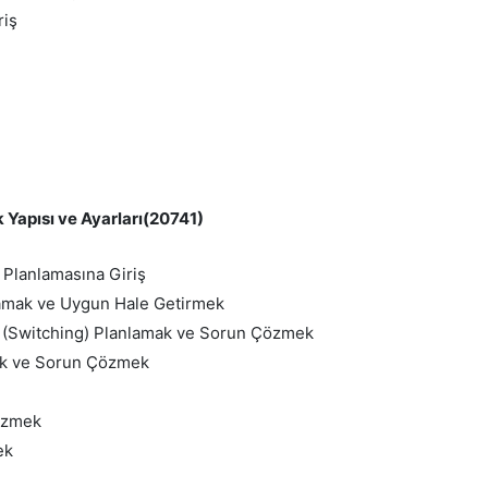
riş
apısı ve Ayarları(20741)
Planlamasına Giriş
nlamak ve Uygun Hale Getirmek
ı (Switching) Planlamak ve Sorun Çözmek
ek ve Sorun Çözmek
özmek
ek