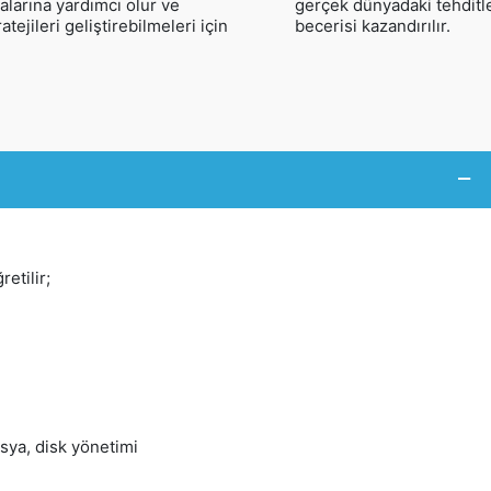
malarına yardımcı olur ve
gerçek dünyadaki tehditl
tejileri geliştirebilmeleri için
becerisi kazandırılır.
etilir;
sya, disk yönetimi