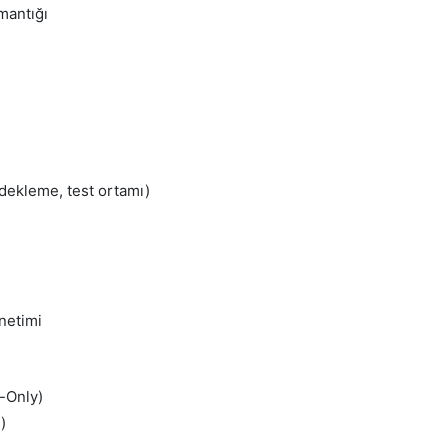
 mantığı
edekleme, test ortamı)
netimi
t-Only)
)