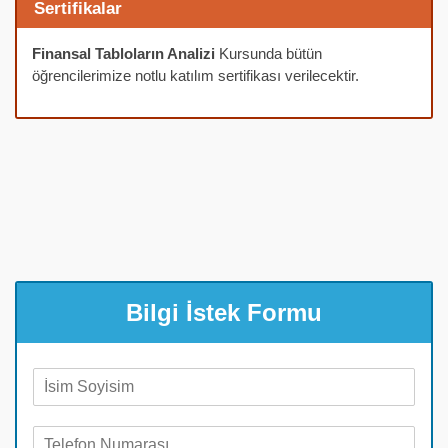
Sertifikalar
Finansal Tabloların Analizi
Kursunda bütün
öğrencilerimize notlu katılım sertifikası verilecektir.
Bilgi İstek Formu
A
d
S
T
o