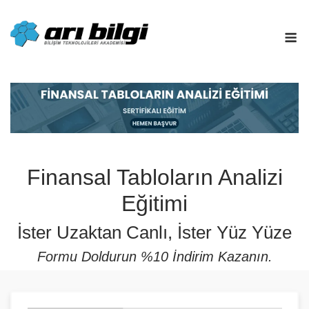
Skip
to
M
content
Finansal Tabloların Analizi Eğitim
Finansal Tabloların Analizi
Eğitimi
İster Uzaktan Canlı, İster Yüz Yüze
Formu Doldurun %10 İndirim Kazanın.