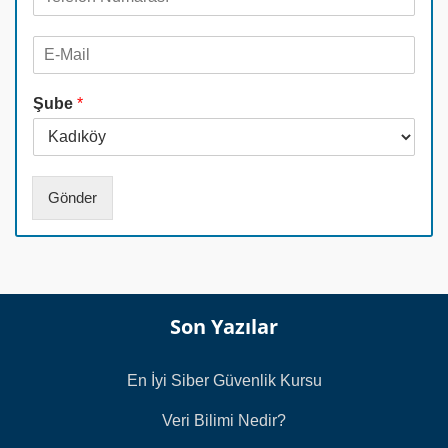
e
y
l
a
E
e
d
-
f
*
M
o
Şube
*
a
n
i
N
l
u
*
m
a
Gönder
r
a
s
ı
*
Son Yazılar
En İyi Siber Güvenlik Kursu
Veri Bilimi Nedir?