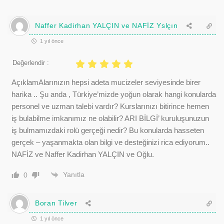
Naffer Kadirhan YALÇIN ve NAFİZ Yslçın
1 yıl önce
Değerlendir :
AçıklamAlarınızın hepsi adeta mucizeler seviyesinde birer
harika .. Şu anda , Türkiye’mizde yoğun olarak hangi konularda
personel ve uzman talebi vardır? Kurslarınızı bitirince hemen
iş bulabilme imkanımız ne olabilir? ARI BİLGİ’ kuruluşunuzun
iş bulmamızdaki rolü gerçeği nedir? Bu konularda hasseten
gerçek – yaşanmakta olan bilgi ve desteğinizi rica ediyorum..
NAFİZ ve Naffer Kadirhan YALÇIN ve Oğlu.
Yanıtla
0
Boran Tilver
1 yıl önce