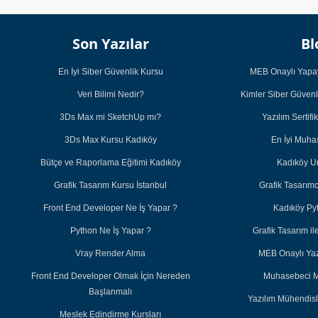
Son Yazılar
Bl
En İyi Siber Güvenlik Kursu
MEB Onaylı Yapay
Veri Bilimi Nedir?
Kimler Siber Güvenl
3Ds Max mi SketchUp mı?
Yazılım Sertifi
3Ds Max Kursu Kadıköy
En İyi Muh
Bütçe ve Raporlama Eğitimi Kadıköy
Kadıköy U
Grafik Tasarım Kursu İstanbul
Grafik Tasarım
Front End Developer Ne İş Yapar ?
Kadıköy Py
Python Ne İş Yapar ?
Grafik Tasarım 
Vray Render Alma
MEB Onaylı Yazı
Front End Developer Olmak İçin Nereden
Muhasebeci M
Başlanmalı
Yazılım Mühendisl
Meslek Edindirme Kursları