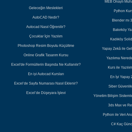
MEB Onaylı Muha
Geleceğin Meslekleri
Python Kurs
AutoCAD Nedir?
Blender mı 
Autocad Nasıl Öğrenilir?
Bakırköy Ya
Çocuklar İçin Yazılım
Kadıköy Soli
Photoshop Resim Boyutu Küçültme
Yapay Zekâ ile Ge
Online Grafik Tasarım Kursu
Yazılıma Nered
Excel'de Formüllerin Başında Ne Kullanılır?
Kurs ile Yazıl
En iyi Autocad Kursları
En İyi Yapay 
Excel’de Sayfa Numarası Nasıl Eklenir?
Siber Güvenlik 
Excel’de Düşeyara İşlevi
Yönetim Bilişim Sisteml
3ds Max ve Re
Python ile Veri Ana
C# Kaç Günd