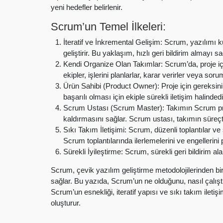
yeni hedefler belirlenir.
Scrum’un Temel İlkeleri:
İteratif ve İnkremental Gelişim: Scrum, yazılımı kü
geliştirir. Bu yaklaşım, hızlı geri bildirim almayı s
Kendi Organize Olan Takımlar: Scrum’da, proje içi
ekipler, işlerini planlarlar, karar verirler veya sorum
Ürün Sahibi (Product Owner): Proje için gereksiniml
başarılı olması için ekiple sürekli iletişim halindedi
Scrum Ustası (Scrum Master): Takımın Scrum pre
kaldırmasını sağlar. Scrum ustası, takımın süreçteki
Sıkı Takım İletişimi: Scrum, düzenli toplantılar ve s
Scrum toplantılarında ilerlemelerini ve engellerini 
Sürekli İyileştirme: Scrum, sürekli geri bildirim ala
Scrum, çevik yazılım geliştirme metodolojilerinden biri
sağlar. Bu yazıda, Scrum’un ne olduğunu, nasıl çalıştığın
Scrum’un esnekliği, iteratif yapısı ve sıkı takım iletiş
oluşturur.