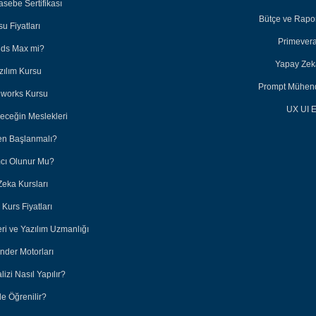
sebe Sertifikası
Bütçe ve Rapor
u Fiyatları
Primevera
3ds Max mi?
Yapay Zeka
zılım Kursu
Prompt Mühendi
dworks Kursu
UX UI E
leceğin Meslekleri
en Başlanmalı?
ımcı Olunur Mu?
Zeka Kursları
Kurs Fiyatları
eri ve Yazılım Uzmanlığı
nder Motorları
lizi Nasıl Yapılır?
e Öğrenilir?