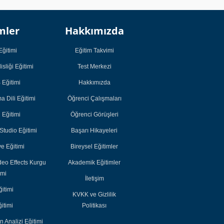
Kurumsal
Kurumsal
mler
Hakkımızda
Öğrenci
Öğrenci
Çalışmaları
Çalışmaları
Eğitimi
Eğitim Takvimi
Öğrenci Görüşleri
Öğrenci Görüşleri
sliği Eğitimi
Test Merkezi
Başarı Hikayeleri
Başarı Hikayeleri
Eğitimi
Hakkımızda
Bireysel Eğitimler
Bireysel Eğitimler
 Dili Eğitimi
Öğrenci Çalışmaları
Akademik
Akademik
i Eğitimi
Öğrenci Görüşleri
Eğitimler
Eğitimler
tudio Eğitimi
Başarı Hikayeleri
e Eğitimi
Bireysel Eğitimler
deo Effects Kurgu
Akademik Eğitimler
imi
İletişim
itimi
KVKK ve Gizlilik
itimi
Politikası
n Analizi Eğitimi