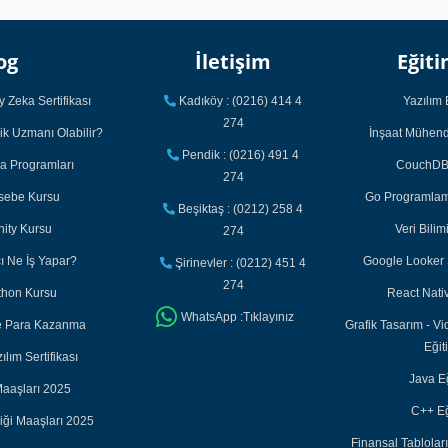
og
İletişim
Eğiti
 Zeka Sertifikası
Kadıköy : (0216) 414 4
Yazılım 
274
ik Uzmanı Olabilir?
İnşaat Mühendi
Pendik : (0216) 491 4
ka Programları
CouchDB 
274
asebe Kursu
Go Programlama
Beşiktaş : (0212) 258 4
nity Kursu
Veri Bilim
274
cı Ne İş Yapar?
Google Looker S
Şirinevler : (0212) 451 4
274
thon Kursu
React Nativ
WhatsApp :Tıklayınız
ile Para Kazanma
Grafik Tasarım - Vi
Eğit
lım Sertifikası
Java Eğ
aaşları 2025
C++ Eğ
iği Maaşları 2025
Finansal Tabloları