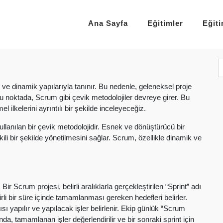
Ana Sayfa
Eğitimler
Eğit
 ve dinamik yapılarıyla tanınır. Bu nedenle, geleneksel proje
 bu noktada, Scrum gibi çevik metodolojiler devreye girer. Bu
 ilkelerini ayrıntılı bir şekilde inceleyeceğiz.
llanılan bir çevik metodolojidir. Esnek ve dönüştürücü bir
i bir şekilde yönetilmesini sağlar. Scrum, özellikle dinamik ve
ir Scrum projesi, belirli aralıklarla gerçekleştirilen “Sprint” adı
irli bir süre içinde tamamlanması gereken hedefleri belirler.
sı yapılır ve yapılacak işler belirlenir. Ekip günlük “Scrum
nda, tamamlanan işler değerlendirilir ve bir sonraki sprint için