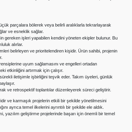
çük parçalara bölerek veya belirli aralıklarla tekrarlayarak
ağlar ve esneklik sağlar.
n gereken işleri yapabilen kendini yöneten ekipler bulunur. Bu
luluk alırlar.
eri belirleyen ve prioritelendiren kişidir. Ürün sahibi, projenin
r.
nsiplerine uyum sağlamasını ve engelleri ortadan
 etkinliğini artırmak için çalışır.
ürekli iletişimle işbirliğini teşvik eder. Takım üyeleri, günlük
paylaşır.
rak ve retrospektif toplantılar düzenleyerek süreci geliştirir.
dir ve karmaşık projelerin etkili bir şekilde yönetilmesini
ı ayrıca temel ilkelerini ayrıntılı bir şekilde ele aldık.
imi, yazılım geliştirme projelerinde başarı için önemli bir temel