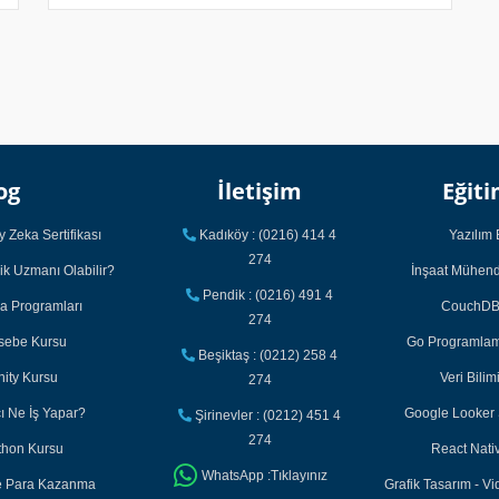
og
İletişim
Eğiti
 Zeka Sertifikası
Kadıköy : (0216) 414 4
Yazılım 
274
ik Uzmanı Olabilir?
İnşaat Mühendi
Pendik : (0216) 491 4
ka Programları
CouchDB 
274
asebe Kursu
Go Programlama
Beşiktaş : (0212) 258 4
nity Kursu
Veri Bilim
274
cı Ne İş Yapar?
Google Looker S
Şirinevler : (0212) 451 4
274
thon Kursu
React Nativ
WhatsApp :Tıklayınız
ile Para Kazanma
Grafik Tasarım - Vi