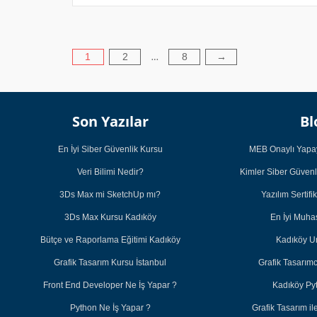
Yazı
1
2
8
→
…
sayfalaması
Son Yazılar
Bl
En İyi Siber Güvenlik Kursu
MEB Onaylı Yapay
Veri Bilimi Nedir?
Kimler Siber Güvenl
3Ds Max mi SketchUp mı?
Yazılım Sertifi
3Ds Max Kursu Kadıköy
En İyi Muh
Bütçe ve Raporlama Eğitimi Kadıköy
Kadıköy U
Grafik Tasarım Kursu İstanbul
Grafik Tasarım
Front End Developer Ne İş Yapar ?
Kadıköy Py
Python Ne İş Yapar ?
Grafik Tasarım 