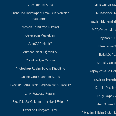
Vray Render Alma
MEB Onaylı Yazı
Front End Developer Olmak İçin Nereden
Muhasebeci M
Başlanmalı
Yazılım Mühendisl
Meslek Edindirme Kursları
MEB Onaylı Muha
Geleceğin Meslekleri
Python Kurs
AutoCAD Nedir?
Blender mı 
Autocad Nasıl Öğrenilir?
Bakırköy Ya
Çocuklar İçin Yazılım
Kadıköy Soli
Photoshop Resim Boyutu Küçültme
Yapay Zekâ ile Ge
Online Grafik Tasarım Kursu
Yazılıma Nered
Excel'de Formüllerin Başında Ne Kullanılır?
Kurs ile Yazıl
En iyi Autocad Kursları
En İyi Yapay 
Excel’de Sayfa Numarası Nasıl Eklenir?
Siber Güvenlik 
Excel’de Düşeyara İşlevi
Yönetim Bilişim Sisteml