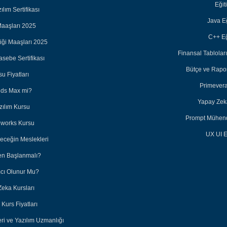
Eğit
lım Sertifikası
Java Eğ
aaşları 2025
C++ Eğ
iği Maaşları 2025
Finansal Tabloları
sebe Sertifikası
Bütçe ve Rapor
u Fiyatları
Primevera
3ds Max mi?
Yapay Zeka
zılım Kursu
Prompt Mühendi
dworks Kursu
UX UI E
leceğin Meslekleri
en Başlanmalı?
ımcı Olunur Mu?
Zeka Kursları
Kurs Fiyatları
eri ve Yazılım Uzmanlığı