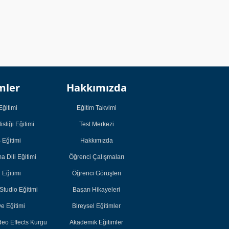
Kurumsal
Kurumsal
mler
Hakkımızda
Öğrenci
Öğrenci
Çalışmaları
Çalışmaları
Eğitimi
Eğitim Takvimi
Öğrenci Görüşleri
Öğrenci Görüşleri
sliği Eğitimi
Test Merkezi
Başarı Hikayeleri
Başarı Hikayeleri
Eğitimi
Hakkımızda
Bireysel Eğitimler
Bireysel Eğitimler
 Dili Eğitimi
Öğrenci Çalışmaları
Akademik
Akademik
i Eğitimi
Öğrenci Görüşleri
Eğitimler
Eğitimler
tudio Eğitimi
Başarı Hikayeleri
e Eğitimi
Bireysel Eğitimler
deo Effects Kurgu
Akademik Eğitimler