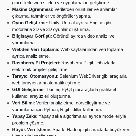
gibi dillerle web siteleri ve uygulamaları geliştirme.
Makine Öğrenmesi
: Verilerden örüntüler ve anlamlar
çıkarma, tahminler ve öngörüler yapma.
Oyun Geliştirme
: Unity, Unreal ayrıca Engine gibi
motorlarla 2D ve 3D oyunlar oluşturma.
Bilgisayar Görüşü
: Görüntü ayırca video analizi ve
yorumlama.
Webden Veri Toplama
: Web sayfalarından veri toplama
ayrıca analiz etme.
Raspberry Pi Projeleri
: Raspberry Pi gibi cihazlarla
elektronik projeler geliştirme.
Tarayıcı Otomasyonu
: Selenium WebDriver gibi araçlarla
web tarayıcılarını otomatikleştirme.
GUI Geliştirme
: Tkinter, PyQt gibi araçlarla grafiksel
kullanıcı arayüzleri oluşturma.
Veri Bilimi
: Verileri analiz etme, görselleştirme ve
yorumlama için Python, R gibi diller kullanma.
Yapay Zeka
: Yapay zeka algoritmaları ayrıca modelleriyle
problem çözme.
Büyük Veri İşleme
: Spark, Hadoop gibi araçlarla büyük veri