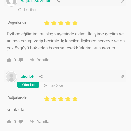
Başak Savtekin
1 yıl önce
Değerlendir :
Python eğitimimi bu blog sayesinde aldım. İletişime geçtim ve
anında cevap verip benimle ilgilendiler. İlgilenen herkese ve en
çok övgüyü hak eden hocama teşekkürlerimi sunuyorum.
Yanıtla
0
alicilek
Yönetici
4 ay önce
Değerlendir :
sdfafasfaf
Yanıtla
0