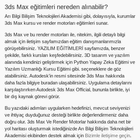
3ds Max eğitimleri nereden alınabilir?
Arı Bilgi Bilişim Teknolojileri Akademisi gibi, dolayısıyla, kurumlar
3ds Max kursu ve render motorları eğitimleri sunar.
3ds Max ve bu render motorları ile, nitekim, ilgili detaylı bilgi
almak için iletişim sayfamızdan eğitim danışmanlarımızla
görüşebilirsiniz. YAZILIM EĞİTİMLERİ sayfamızda, benzer
şekilde, farklı kursları keşfedebilirsiniz. 3D tasarım ve yazılım
alanında kendinizi geliştirmek için Python Yapay Zeka Eğitimi ve
Yazılım Uzmanlığı Kursu Eğitimi gibi. seçeneklere de göz
atabilirsiniz. Autodesk’in resmi sitesinde 3ds Max hakkında
daha fazla bilgiye buradan ulaşabilirsiniz. Uygulama detaylarını
karşılaştırırken Autodesk 3ds Max Official, bununla birlikte, iyi
bir dış kaynak görevi görür.
Bu yazıdaki adımları uygularken hedefinizi, mevcut seviyenizi
ve ihtiyaç duyduğunuz desteği birlikte değerlendirmeniz daha
doğru olur. 3ds Max Ve Render Motorlar hakkında daha net bir
yol haritası oluşturmak istediğinizde Arı Bilgi Bilişim Teknolojileri
Akademisi ekibinden destek almak için
Bizimle iletişime geçin
.