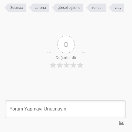
3dsmax
corona
görselleştirme
render
vray
0
Değerlendir