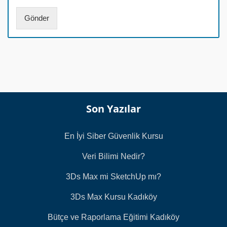
*
m
a
Gönder
r
a
s
ı
*
Son Yazılar
En İyi Siber Güvenlik Kursu
Veri Bilimi Nedir?
3Ds Max mi SketchUp mı?
3Ds Max Kursu Kadıköy
Bütçe ve Raporlama Eğitimi Kadıköy