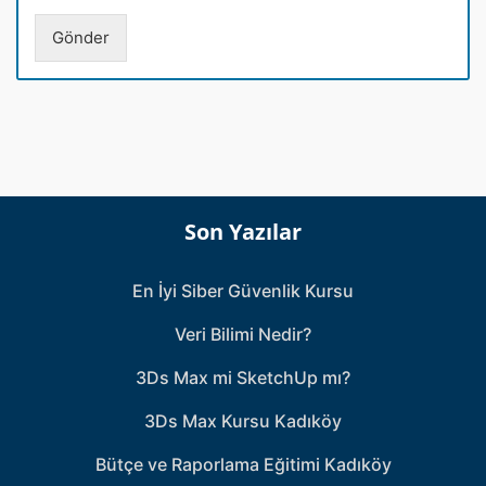
*
m
a
Gönder
r
a
s
ı
*
Son Yazılar
En İyi Siber Güvenlik Kursu
Veri Bilimi Nedir?
3Ds Max mi SketchUp mı?
3Ds Max Kursu Kadıköy
Bütçe ve Raporlama Eğitimi Kadıköy