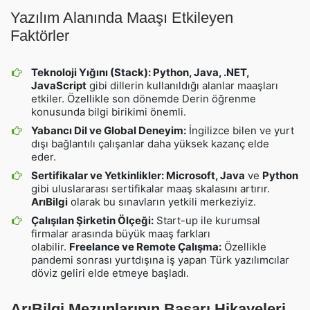
Yazılım Alanında Maaşı Etkileyen
Faktörler
Teknoloji Yığını (Stack):
Python, Java, .NET,
JavaScript
gibi dillerin kullanıldığı alanlar maaşları
etkiler. Özellikle son dönemde Derin öğrenme
konusunda bilgi birikimi önemli.
Yabancı Dil ve Global Deneyim:
İngilizce bilen ve yurt
dışı bağlantılı çalışanlar daha yüksek kazanç elde
eder.
Sertifikalar ve Yetkinlikler:
Microsoft, Java
ve
Python
gibi uluslararası sertifikalar maaş skalasını artırır.
ArıBilgi
olarak bu sınavların yetkili merkeziyiz.
Çalışılan Şirketin Ölçeği:
Start-up ile kurumsal
firmalar arasında büyük maaş farkları
olabilir.
Freelance ve Remote Çalışma:
Özellikle
pandemi sonrası yurtdışına iş yapan Türk yazılımcılar
döviz geliri elde etmeye başladı.
ArıBilgi Mezunlarının Başarı Hikayeleri