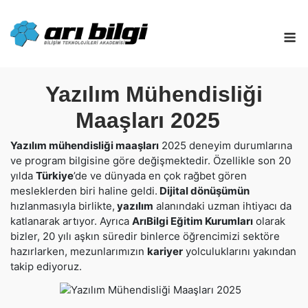
Skip
to
M
content
Yazılım Mühendisliği
Maaşları 2025
Yazılım mühendisliği maaşları
2025 deneyim durumlarına
ve program bilgisine göre değişmektedir. Özellikle son 20
yılda
Türkiye
’de ve dünyada en çok rağbet gören
mesleklerden biri haline geldi.
Dijital dönüşümün
hızlanmasıyla birlikte,
yazılım
alanındaki uzman ihtiyacı da
katlanarak artıyor. Ayrıca
ArıBilgi Eğitim Kurumları
olarak
bizler, 20 yılı aşkın süredir binlerce öğrencimizi sektöre
hazırlarken, mezunlarımızın
kariyer
yolculuklarını yakından
takip ediyoruz.