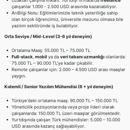
Uzaktan çalışma imkânı: Yurtdışı firmalarda
freelance
çalışanlar 1.000 - 2.500 USD arasında kazanabiliyor.
ArıBilgi Notu: Eğitimlerimizle teknik yeterliliğe sahip
olan birçok öğrencimiz, üniversite mezunu olmasa bile
yazılım sektöründe iş bulabiliyor.
Orta Seviye / Mid-Level (3-6 yıl deneyim)
Ortalama Maaş: 55.000 TL – 75.000 TL
Full-stack
,
mobil
ya da
veri tabanı uzmanlığı
olanlarda:
75.000 TL – 90.000 TL’ye kadar çıkabilir.
Remote çalışanlar için: 2.000 – 4.500 USD arası maaşlar
yaygın.
Kıdemli / Senior Yazılım Mühendisi (6 + yıl deneyim)
Türkiye'deki ortalama maaş: 90.000 TL – 150.000 TL
Yöneticilik pozisyonlarında veya proje lideri olarak
çalışanlarda: 150.000 TL üzeri maaşlar görülmektedir.
Yurtdışında çalışan Türk mühendisler: 5.000 – 10.000
USD arasında kazanç sağlayabiliyor.