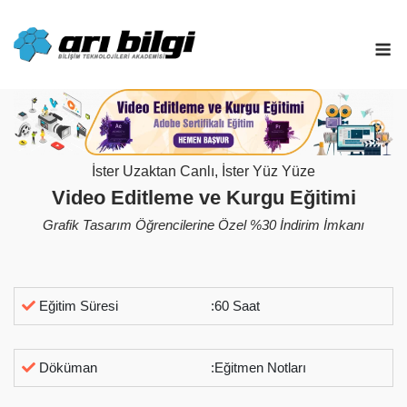
Skip
to
M
content
İster Uzaktan Canlı, İster Yüz Yüze
Video Editleme ve Kurgu Eğitimi
Grafik Tasarım Öğrencilerine Özel %30 İndirim İmkanı
Eğitim Süresi
:60 Saat
Döküman
:Eğitmen Notları