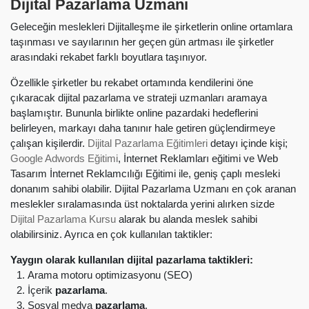
Dijital Pazarlama Uzmanı
Geleceğin meslekleri Dijitalleşme ile şirketlerin online ortamlara
taşınması ve sayılarının her geçen gün artması ile şirketler
arasındaki rekabet farklı boyutlara taşınıyor.
Özellikle şirketler bu rekabet ortamında kendilerini öne
çıkaracak dijital pazarlama ve strateji uzmanları aramaya
başlamıştır. Bununla birlikte online pazardaki hedeflerini
belirleyen, markayı daha tanınır hale getiren güçlendirmeye
çalışan kişilerdir.
Dijital Pazarlama Eğitimleri
detayı içinde kişi;
Google Adwords Eğitimi
, İnternet Reklamları eğitimi ve Web
Tasarım İnternet Reklamcılığı Eğitimi ile, geniş çaplı mesleki
donanım sahibi olabilir. Dijital Pazarlama Uzmanı en çok aranan
meslekler sıralamasında üst noktalarda yerini alırken sizde
Dijital Pazarlama Kursu
alarak bu alanda meslek sahibi
olabilirsiniz. Ayrıca en çok kullanılan taktikler:
Yaygın olarak kullanılan dijital pazarlama taktikleri:
Arama motoru optimizasyonu (SEO)
İçerik
pazarlama
.
Sosyal medya
pazarlama
.