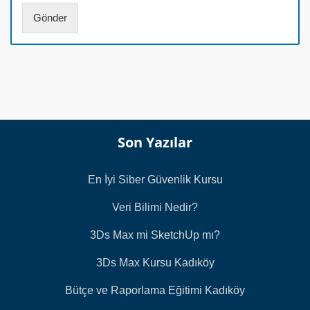
a
Gönder
r
a
s
ı
*
Son Yazılar
En İyi Siber Güvenlik Kursu
Veri Bilimi Nedir?
3Ds Max mi SketchUp mı?
3Ds Max Kursu Kadıköy
Bütçe ve Raporlama Eğitimi Kadıköy