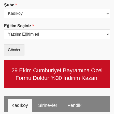
M
o
Şube
*
a
n
i
N
l
u
*
m
Eğitim Seçiniz
*
a
r
a
s
ı
Gönder
*
29 Ekim Cumhuriyet Bayramına Özel
Formu Doldur %30 İndirim Kazan!
Kadıköy
Şirinevler
Pendik