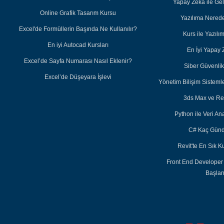
Yapay Zekâ ile Ge
Online Grafik Tasarım Kursu
Yazılıma Nered
Excel'de Formüllerin Başında Ne Kullanılır?
Kurs ile Yazıl
En iyi Autocad Kursları
En İyi Yapay 
Excel’de Sayfa Numarası Nasıl Eklenir?
Siber Güvenlik 
Excel’de Düşeyara İşlevi
Yönetim Bilişim Sisteml
3ds Max ve Re
Python ile Veri Ana
C# Kaç Günd
Revit'te En Sık K
Front End Developer
Başla