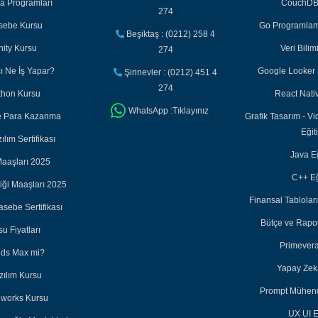
ka Programları
CouchDB 
274
asebe Kursu
Go Programlama
Beşiktaş : (0212) 258 4
nity Kursu
Veri Bilim
274
cı Ne İş Yapar?
Google Looker S
Şirinevler : (0212) 451 4
274
thon Kursu
React Nativ
WhatsApp :Tıklayınız
ile Para Kazanma
Grafik Tasarım - Vi
Eğit
lım Sertifikası
Java Eğ
aaşları 2025
C++ Eğ
iği Maaşları 2025
Finansal Tabloları
sebe Sertifikası
Bütçe ve Rapor
u Fiyatları
Primevera
3ds Max mi?
Yapay Zeka
zılım Kursu
Prompt Mühendi
dworks Kursu
UX UI E