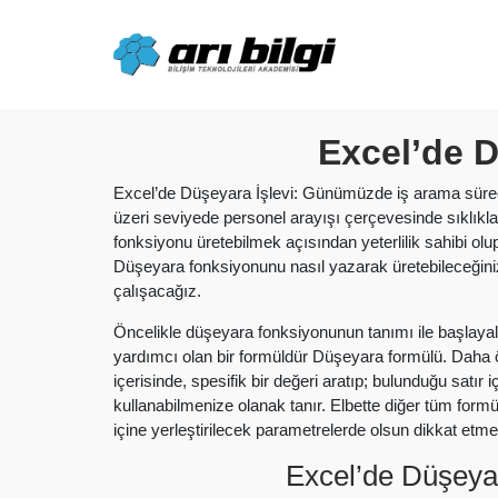
Skip
to
content
Excel’de D
Excel’de Düşeyara İşlevi: Günümüzde iş arama süreçle
üzeri seviyede personel arayışı çerçevesinde sıklıkla
fonksiyonu üretebilmek açısından yeterlilik sahibi ol
Düşeyara fonksiyonunu nasıl yazarak üretebileceğin
çalışacağız.
Öncelikle düşeyara fonksiyonunun tanımı ile başlay
yardımcı olan bir formüldür Düşeyara formülü. Daha ö
içerisinde, spesifik bir değeri aratıp; bulunduğu satır
kullanabilmenize olanak tanır. Elbette diğer tüm formü
içine yerleştirilecek parametrelerde olsun dikkat et
Excel’de Düşeyara