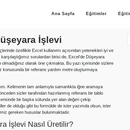
Ana Sayfa
Eğitimler
Eğit
üşeyara İşlevi
rinde özellikle Excel kullanımı açısından yetenekleri iyi ve
 karşılaştığımız sorulardan birisi de, Excel’de Düşeyara
up olmadığınız olarak öne çıkmakta. Bu yazı içerisinde sizlere
iz konusunda bir referans yardım metni oluşturmaya
alım. Kelimenin tam anlamıyla samanlıkta iğne aramaya
nceden sizler tarafından hazırlanmış referans bir tablo
 içerisinde bir başka sütunda yer alan değeri çekip
ller de olduğu gibi bu formülde de ister yazımda olsun, ister
memiz gereken hususlar bulunmaktadır.
 İşlevi Nasıl Üretilir?