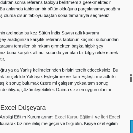
 koyduktan sonra referans tabloyu belirtmemiz gerekmektedir.
. Bu anlamda tablonun bir bütün olduğunu parçalanamayacağını
muş olursa olsun tabloyu baştan sona tamamıyla seçmeniz
tinin ardından bu kez Sütün İndis Sayısı adlı kavramı
n şey aradığınıza karşılık referans tablonun kaçıncı sütunundan
asını temsilen bir rakam girmekten başka hiçbir şey
 buna karşılık altıncı sütunda yer alan bir bilgiyi elde etmek
ır.
oğru ya da Yanlış kelimelerinden birisini tercih edeceksiniz. Bu
k bir şekilde Yaklaşık Eşleştirme ve Tam Eşleştirme adlı iki
yaklaşık sonuç bulumak üzere mi çalışsın yoksa tam sonuç
lerde ihtiyaç çözümleyebilirler. Daima size en uygun olanını
 Excel Düşeyara
ıbilgi Eğitim Kurumlarının;
Excel Kursu Eğitimi
ve
İleri Excel
ldurarak bizimle iletişime geçin ve bilgi alın. Kişiye özel eğitim