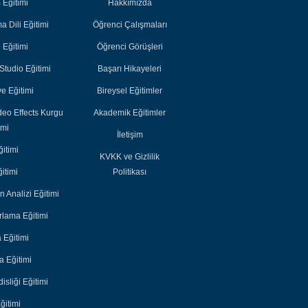
Eğitimi
Hakkımızda
Bireysel Eğitimler
Bireysel Eğitimler
 Dili Eğitimi
Öğrenci Çalışmaları
Akademik
Akademik
i Eğitimi
Öğrenci Görüşleri
Eğitimler
Eğitimler
tudio Eğitimi
Başarı Hikayeleri
e Eğitimi
Bireysel Eğitimler
deo Effects Kurgu
Akademik Eğitimler
imi
İletişim
itimi
KVKK ve Gizlilik
itimi
Politikası
n Analizi Eğitimi
lama Eğitimi
 Eğitimi
 Eğitimi
sliği Eğitimi
ğitimi