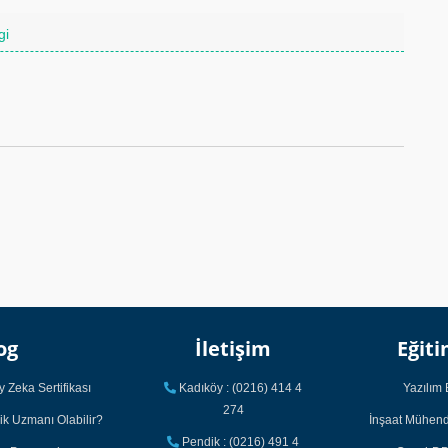
gi
og
İletişim
Eğiti
 Zeka Sertifikası
Kadıköy : (0216) 414 4
Yazılım 
274
ik Uzmanı Olabilir?
İnşaat Mühendi
Pendik : (0216) 491 4