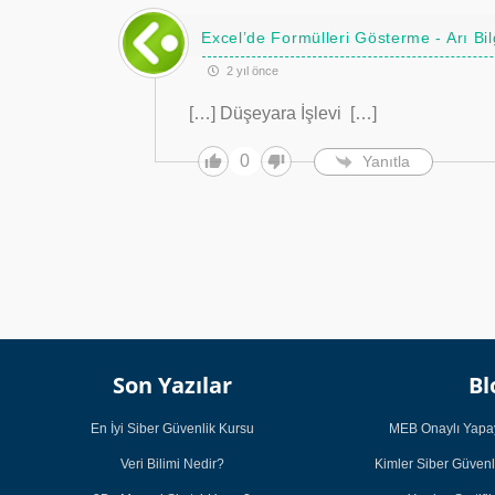
Excel’de Formülleri Gösterme - Arı Bil
2 yıl önce
[…] Düşeyara İşlevi […]
0
Yanıtla
Son Yazılar
Bl
En İyi Siber Güvenlik Kursu
MEB Onaylı Yapay
Veri Bilimi Nedir?
Kimler Siber Güvenl