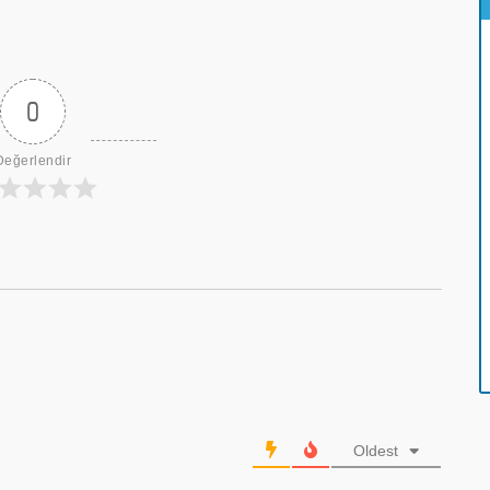
0
Değerlendir
Oldest