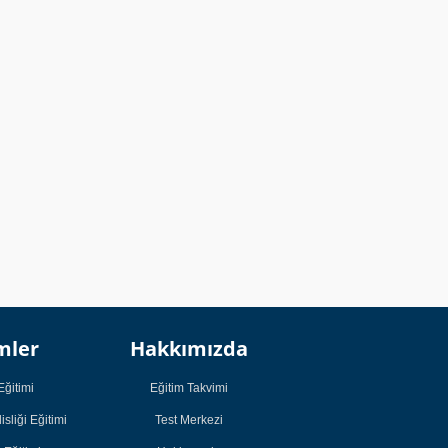
Kurumsal
Kurumsal
mler
Hakkımızda
Öğrenci
Öğrenci
Çalışmaları
Çalışmaları
Eğitimi
Eğitim Takvimi
Öğrenci Görüşleri
Öğrenci Görüşleri
sliği Eğitimi
Test Merkezi
Başarı Hikayeleri
Başarı Hikayeleri