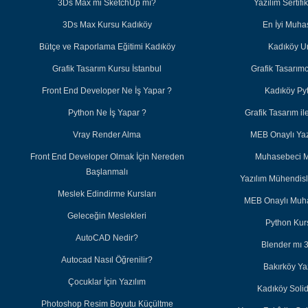
3Ds Max mi SketchUp mı?
Yazılım Sertifi
3Ds Max Kursu Kadıköy
En İyi Muh
Bütçe ve Raporlama Eğitimi Kadıköy
Kadıköy U
Grafik Tasarım Kursu İstanbul
Grafik Tasarım
Front End Developer Ne İş Yapar ?
Kadıköy Py
Python Ne İş Yapar ?
Grafik Tasarım 
Vray Render Alma
MEB Onaylı Yazı
Front End Developer Olmak İçin Nereden
Muhasebeci M
Başlanmalı
Yazılım Mühendisl
Meslek Edindirme Kursları
MEB Onaylı Muha
Geleceğin Meslekleri
Python Kurs
AutoCAD Nedir?
Blender mı 
Autocad Nasıl Öğrenilir?
Bakırköy Ya
Çocuklar İçin Yazılım
Kadıköy Soli
Photoshop Resim Boyutu Küçültme