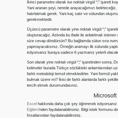
İkinci parametre olarak ise noktalı virgül “;” işareti
Yani aranan şeyi, nerede arayacağımızı belirteceğiz
hatırlatmak gerek. Yani kaç satır ve sütundan oluş
gerekmektedir.
Üçüncü parametre olarak yine noktalı virgül “;” işare
oluşturacağız. Aslında bu ifade ile anlatılmak istene
size cevap döndürsün? Bu bağlamda sütun sıra numar
yapmayacaksınız. Örneğin aramayı ilk sütunda yaptınız
istiyorsanız buraya sadece 6 yazmanız yeterli olacakt
Son olarak yine noktalı virgül “;” işaretinden sonra, D
kelimeler burada Türkçe sözlükteki anlamlarından uza
farklı metodoloji temsil etmektedirler. Yani formül 
bulmak üzere mi? İkisi de farklı alanlarda farklı şekil
tercih etmek durumundasınız.
Microsoft
Excel
hakkında daha çok şey öğrenmek istiyorsanız Ar
Eğitimi
‘nden faydalanabilirsiniz. Bilgi istek formunu do
fırsatlarından faydalanabilirsiniz.