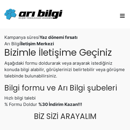
Skip
to
M
content
Kampanya süresi
Yaz dönemi fırsatı
Arı Bilgi
İletişim Merkezi
Bizimle İletişime Geçiniz
Aşağıdaki formu doldurarak veya arayarak istediğiniz
konuda bilgi alabilir, görüşlerinizi belirtebilir veya görüşme
talebinde bulunabilirsiniz.
Bilgi formu ve Arı Bilgi şubeleri
Hızlı bilgi talebi
%
Formu Doldur
%30 İndirim Kazan!!!
BİZ SİZİ ARAYALIM