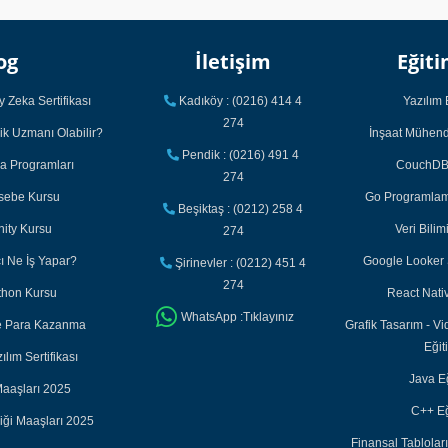
og
İletişim
Eğiti
 Zeka Sertifikası
Kadıköy : (0216) 414 4
Yazılım 
274
ik Uzmanı Olabilir?
İnşaat Mühendi
Pendik : (0216) 491 4
ka Programları
CouchDB 
274
asebe Kursu
Go Programlama
Beşiktaş : (0212) 258 4
nity Kursu
Veri Bilim
274
cı Ne İş Yapar?
Google Looker S
Şirinevler : (0212) 451 4
274
thon Kursu
React Nativ
WhatsApp :Tıklayınız
ile Para Kazanma
Grafik Tasarım - Vi
Eğit
lım Sertifikası
Java Eğ
aaşları 2025
C++ Eğ
iği Maaşları 2025
Finansal Tabloları