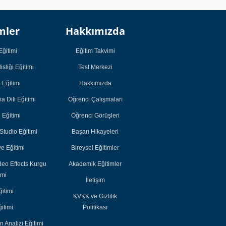
Kurumsal
Kurumsal
mler
Hakkımızda
Öğrenci
Öğrenci
Çalışmaları
Çalışmaları
Eğitimi
Eğitim Takvimi
Öğrenci Görüşleri
Öğrenci Görüşleri
sliği Eğitimi
Test Merkezi
Başarı Hikayeleri
Başarı Hikayeleri
Eğitimi
Hakkımızda
Bireysel Eğitimler
Bireysel Eğitimler
 Dili Eğitimi
Öğrenci Çalışmaları
Akademik
Akademik
i Eğitimi
Öğrenci Görüşleri
Eğitimler
Eğitimler
tudio Eğitimi
Başarı Hikayeleri
e Eğitimi
Bireysel Eğitimler
deo Effects Kurgu
Akademik Eğitimler
imi
İletişim
itimi
KVKK ve Gizlilik
itimi
Politikası
n Analizi Eğitimi