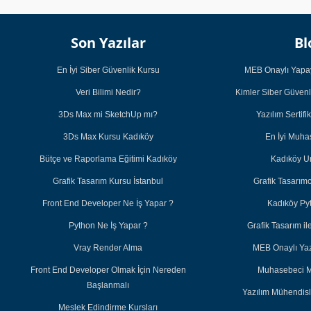
Son Yazılar
Bl
En İyi Siber Güvenlik Kursu
MEB Onaylı Yapay
Veri Bilimi Nedir?
Kimler Siber Güvenl
3Ds Max mi SketchUp mı?
Yazılım Sertifi
3Ds Max Kursu Kadıköy
En İyi Muh
Bütçe ve Raporlama Eğitimi Kadıköy
Kadıköy U
Grafik Tasarım Kursu İstanbul
Grafik Tasarım
Front End Developer Ne İş Yapar ?
Kadıköy Py
Python Ne İş Yapar ?
Grafik Tasarım 
Vray Render Alma
MEB Onaylı Yazı
Front End Developer Olmak İçin Nereden
Muhasebeci M
Başlanmalı
Yazılım Mühendisl
Meslek Edindirme Kursları