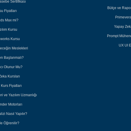
sebe Sertifikası
Bütçe ve Rapor
u Fiyatları
Primevera
3ds Max mi?
Yapay Zeka
zılım Kursu
Prompt Mühendi
dworks Kursu
UX UI E
leceğin Meslekleri
en Başlanmalı?
ımcı Olunur Mu?
Zeka Kursları
Kurs Fiyatları
eri ve Yazılım Uzmanlığı
nder Motorları
lizi Nasıl Yapılır?
e Öğrenilir?