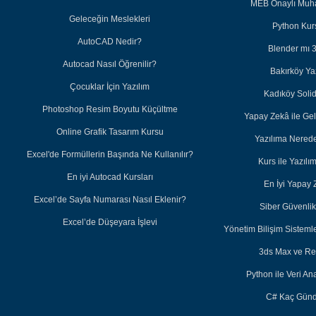
MEB Onaylı Muha
Geleceğin Meslekleri
Python Kurs
AutoCAD Nedir?
Blender mı 
Autocad Nasıl Öğrenilir?
Bakırköy Ya
Çocuklar İçin Yazılım
Kadıköy Soli
Photoshop Resim Boyutu Küçültme
Yapay Zekâ ile Ge
Online Grafik Tasarım Kursu
Yazılıma Nered
Excel'de Formüllerin Başında Ne Kullanılır?
Kurs ile Yazıl
En iyi Autocad Kursları
En İyi Yapay 
Excel’de Sayfa Numarası Nasıl Eklenir?
Siber Güvenlik 
Excel’de Düşeyara İşlevi
Yönetim Bilişim Sisteml
3ds Max ve Re
Python ile Veri Ana
C# Kaç Günd