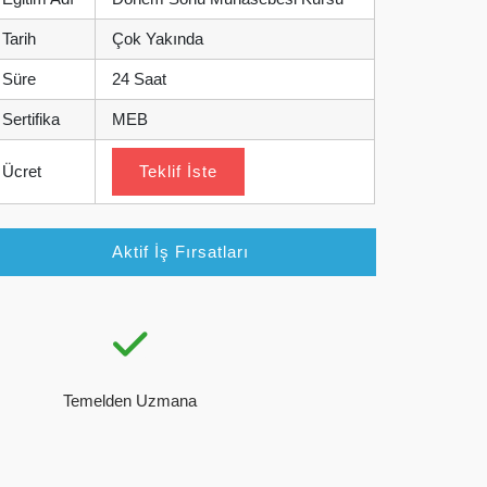
Tarih
Çok Yakında
Süre
24 Saat
Sertifika
MEB
Ücret
Teklif İste
Aktif İş Fırsatları
Temelden Uzmana