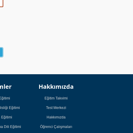
Kurumsal
Kurumsal
mler
Hakkımızda
Öğrenci
Öğrenci
Çalışmaları
Çalışmaları
Eğitimi
Eğitim Takvimi
Öğrenci Görüşleri
Öğrenci Görüşleri
sliği Eğitimi
Test Merkezi
Başarı Hikayeleri
Başarı Hikayeleri
Eğitimi
Hakkımızda
Bireysel Eğitimler
Bireysel Eğitimler
 Dili Eğitimi
Öğrenci Çalışmaları