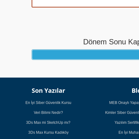
Dönem Sonu Kapa
Son Yazılar
Bl
En İyi Siber Güvenlik Kursu
MEB Onaylı Yapay
Veri Bilimi Nedir?
Kimler Siber Güvenl
3Ds Max mi SketchUp mı?
Yazılım Sertifi
3Ds Max Kursu Kadıköy
En İyi Muh