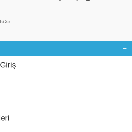
16 35
Giriş
eri