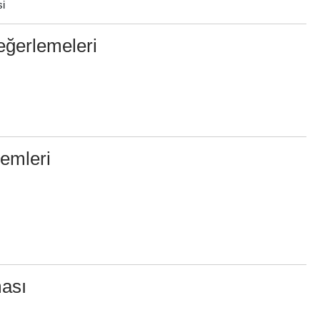
si
Değerlemeleri
lemleri
ması