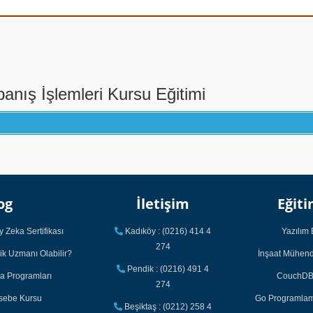
nış İşlemleri Kursu Eğitimi
og
İletişim
Eğiti
 Zeka Sertifikası
Kadıköy : (0216) 414 4
Yazılım 
274
ik Uzmanı Olabilir?
İnşaat Mühendi
Pendik : (0216) 491 4
ka Programları
CouchDB 
274
asebe Kursu
Go Programlama
Beşiktaş : (0212) 258 4