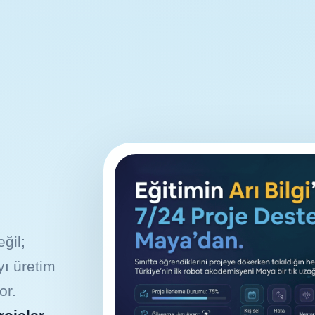
ğil;
ı üretim
or.