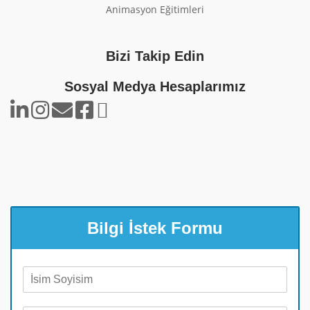
Animasyon Eğitimleri
Bizi Takip Edin
Sosyal Medya Hesaplarımız
Bilgi İstek Formu
A
d
S