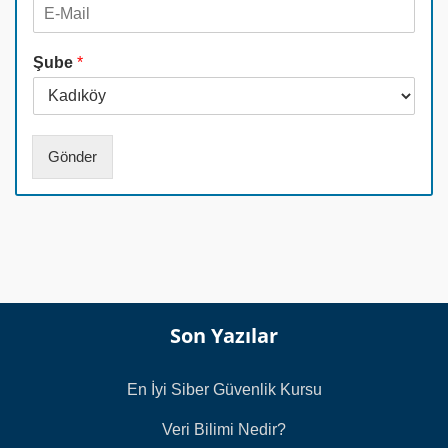
E
e
d
-
f
*
M
o
Şube
*
a
n
i
N
l
u
*
m
a
Gönder
r
a
s
ı
*
Son Yazılar
En İyi Siber Güvenlik Kursu
Veri Bilimi Nedir?