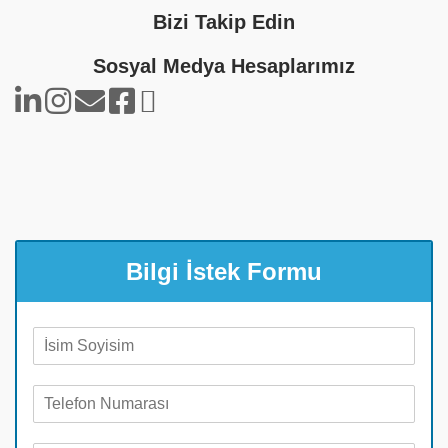
Bizi Takip Edin
Sosyal Medya Hesaplarımız
Bilgi İstek Formu
A
d
S
T
o
e
y
l
a