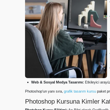
Web & Sosyal Medya Tasarımı:
Etkileyici arayü
Photoshop’un yanı sıra,
grafik tasarım kursu
paket pro
Photoshop Kursuna Kimler Kat
Photshop Kursu Eğitimi:
Arı Bilgi olarak Grafikerli