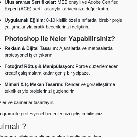
Uluslararası Sertifikalar:
MEB onaylı ve Adobe Certified
Expert (ACE) sertifikalarıyla kariyerinize değer katın.
Uygulamalı Eğitim:
8-10 kişilik özel sınıflarda, birebir proje
çalışmalarıyla pratik becerilerinizi geliştirin.
Photoshop ile Neler Yapabilirsiniz?
Reklam & Dijital Tasarım:
Ajanslarda ve matbaalarda
profesyonel işler çıkarın.
Fotoğraf Rötuş & Manipülasyon:
Portre düzenlemeden
kreatif çalışmalara kadar geniş bir yelpaze.
Mimari & İç Mekan Tasarım:
Render ve görselleştirme
teknikleriyle projelerinizi güçlendirin.
zler ve bannerlar tasarlayın.
gramı ile profesyonel becerilerinizi geliştirebilirsiniz.
ılmalı ?
k kursuna, bilgisayar altyapısı olan, kendisine reklam