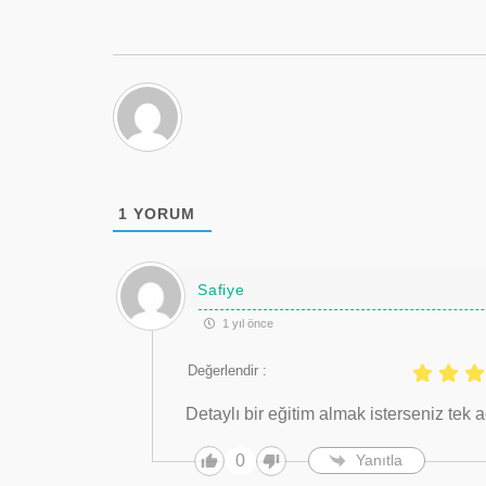
1
YORUM
Safiye
1 yıl önce
Değerlendir :
Detaylı bir eğitim almak isterseniz tek 
0
Yanıtla