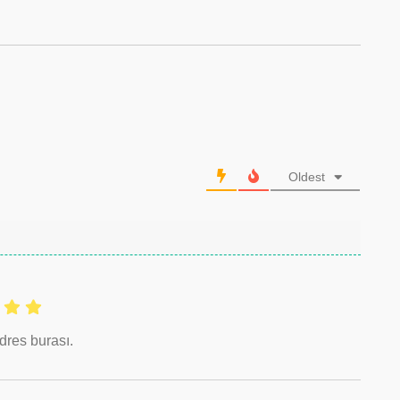
Oldest
adres burası.