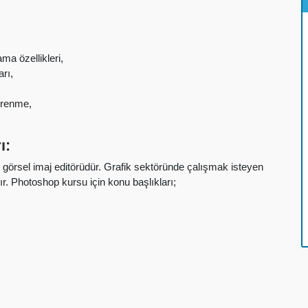
a özellikleri,
rı,
öğrenme,
ı:
görsel imaj editörüdür. Grafik sektöründe çalışmak isteyen
 Photoshop kursu için konu başlıkları;