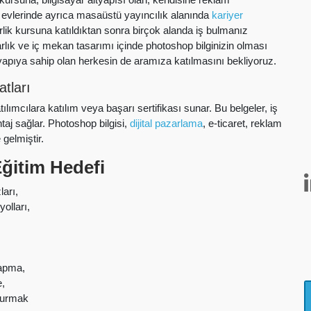
m evlerinde ayrıca masaüstü yayıncılık alanında
kariyer
rlik kursuna katıldıktan sonra birçok alanda iş bulmanız
ık ve iç mekan tasarımı içinde photoshop bilginizin olması
yapıya sahip olan herkesin de aramıza katılmasını bekliyoruz.
atları
ılımcılara katılım veya başarı sertifikası sunar. Bu belgeler, iş
aj sağlar. Photoshop bilgisi,
dijital pazarlama
, e-ticaret, reklam
 gelmiştir.
ğitim Hedefi
ları,
olları,
yapma,
e,
turmak