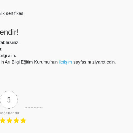
k sertifikası
endir!
bilirsiniz.
r.
lgi alın.
için Arı Bilgi Eğitim Kurumu’nun
iletişim
sayfasını ziyaret edin.
5
Değerlendir