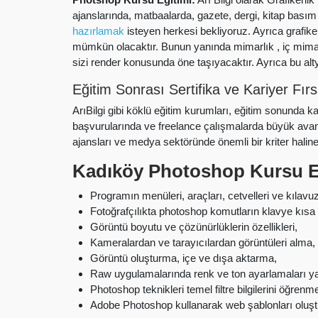
ajanslarında, matbaalarda, gazete, dergi, kitap bası
hazırlamak
isteyen herkesi bekliyoruz. Ayrıca grafike
mümkün olacaktır. Bunun yanında mimarlık , iç mimarl
sizi render konusunda öne taşıyacaktır. Ayrıca bu alt
Eğitim Sonrası Sertifika ve Kariyer Fırs
ArıBilgi gibi köklü eğitim kurumları, eğitim sonunda kat
başvurularında ve freelance çalışmalarda büyük avant
ajansları ve medya sektöründe önemli bir kriter haline
Kadıköy Photoshop Kursu E
Programın menüleri, araçları, cetvelleri ve kılavuz
Fotoğrafçılıkta photoshop komutların klavye kısa y
Görüntü boyutu ve çözünürlüklerin özellikleri,
Kameralardan ve tarayıcılardan görüntüleri alma,
Görüntü oluşturma, içe ve dışa aktarma,
Raw uygulamalarında renk ve ton ayarlamaları 
Photoshop teknikleri temel filtre bilgilerini öğrenm
Adobe Photoshop kullanarak web şablonları oluş