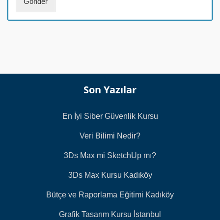
Gönder
r
a
s
ı
*
Son Yazılar
En İyi Siber Güvenlik Kursu
Veri Bilimi Nedir?
3Ds Max mi SketchUp mı?
3Ds Max Kursu Kadıköy
Bütçe ve Raporlama Eğitimi Kadıköy
Grafik Tasarım Kursu İstanbul