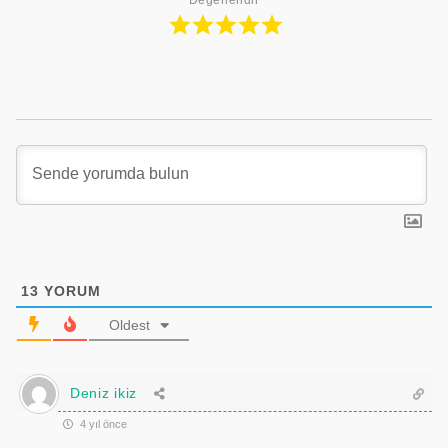
13
YORUM
Oldest
Deniz ikiz
4 yıl önce