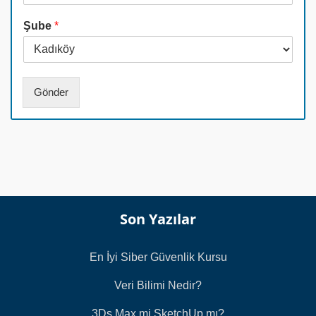
*
M
o
Şube
*
a
n
i
N
l
u
*
m
a
Gönder
r
a
s
ı
*
Son Yazılar
En İyi Siber Güvenlik Kursu
Veri Bilimi Nedir?
3Ds Max mi SketchUp mı?