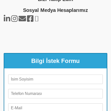
Sosyal Medya Hesaplarımız
Bilgi İstek Formu
A
d
S
T
o
e
y
l
a
E
e
d
-
f