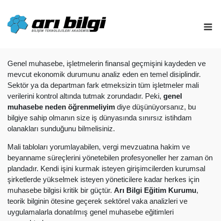
Skip
to
M
content
Genel muhasebe, işletmelerin finansal geçmişini kaydeden ve
mevcut ekonomik durumunu analiz eden en temel disiplindir.
Sektör ya da departman fark etmeksizin tüm işletmeler mali
verilerini kontrol altında tutmak zorundadır. Peki,
genel
muhasebe neden öğrenmeliyim
diye düşünüyorsanız, bu
bilgiye sahip olmanın size iş dünyasında sınırsız istihdam
olanakları sunduğunu bilmelisiniz.
Mali tabloları yorumlayabilen, vergi mevzuatına hakim ve
beyanname süreçlerini yönetebilen profesyoneller her zaman ön
plandadır. Kendi işini kurmak isteyen girişimcilerden kurumsal
şirketlerde yükselmek isteyen yöneticilere kadar herkes için
muhasebe bilgisi kritik bir güçtür.
Arı Bilgi Eğitim Kurumu
,
teorik bilginin ötesine geçerek sektörel vaka analizleri ve
uygulamalarla donatılmış genel muhasebe eğitimleri