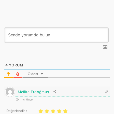
4
YORUM
Oldest
Melike Erdoğmuş
1 yıl önce
Değerlendir :