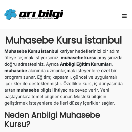
Skip
to
M
content
Muhasebe Kursu İstanbul
Muhasebe Kursu İstanbul
kariyer hedeflerinizi bir adım
öteye taşımak istiyorsanız,
muhasebe kursu
arayışınızda
doğru adrestesiniz. Ayrıca
Arıbilgi Eğitim Kurumları
,
muhasebe
alanında uzmanlaşmak isteyenlere özel bir
program sunar. Eğitim; kapsamlı, güncel ve uygulamalı
içerikler ile desteklenmiştir. Özellikle kurs, iş dünyasında
artan
muhasebe
bilgisi ihtiyacına cevap verir. Yeni
başlayanlara temel bilgiler sunar. Mesleki bilgisini
geliştirmek isteyenlere de ileri düzey içerikler sağlar.
Neden Arıbilgi Muhasebe
Kursu?