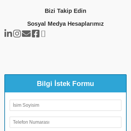
Bizi Takip Edin
Sosyal Medya Hesaplarımız
Bilgi İstek Formu
A
d
S
T
o
e
y
l