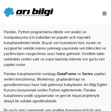
Skip
to
M
content
Pandas, Python programlama dilinde veri analizi ve
manipulasyonu icin kullanilan en populer acik kaynakli
kutuphanelerden biridir. Buyuk veri kumelerini hizli, esnek ve
sezgisel bir sekilde isleme yetenegi sayesinde veri bilimcileri ve
yazilimcilarin vazgecilmez araci haline gelmistir. Ozellikle tablo
seklindeki verileri satir ve sutun bazinda islemek icin guclu veri
yapilari sunar.
Pandas kutuphanesinin sundugu
DataFrame
ve
Series
yapilari,
verileri temizlemeyi, filtrelemeyi, gruplandirmayi ve
gorsellestirmeye hazir hale getirmeyi kolaylastirir. Arı Bilgi Egitim
Kurumu bunyesinde verilen Python egitimlerinde, Pandas
kutuphanesi pratik uygulamalar ve gercek hayat projeleriyle
detayli bir sekilde ogretilmektedir.
Bu guclu araci ogrenerek veri analitigi dunyasina hizli bir giris