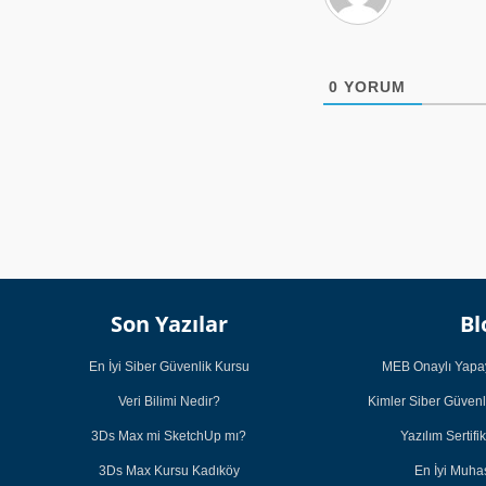
0
YORUM
Son Yazılar
Bl
En İyi Siber Güvenlik Kursu
MEB Onaylı Yapay
Veri Bilimi Nedir?
Kimler Siber Güvenl
3Ds Max mi SketchUp mı?
Yazılım Sertifi
3Ds Max Kursu Kadıköy
En İyi Muh