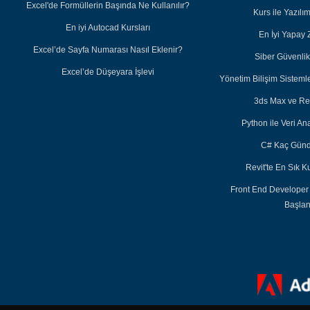
Excel'de Formüllerin Başında Ne Kullanılır?
Kurs ile Yazıl
En iyi Autocad Kursları
En İyi Yapay 
Excel’de Sayfa Numarası Nasıl Eklenir?
Siber Güvenlik 
Excel’de Düşeyara İşlevi
Yönetim Bilişim Sisteml
3ds Max ve Re
Python ile Veri Ana
C# Kaç Günd
Revit'te En Sık K
Front End Developer
Başla