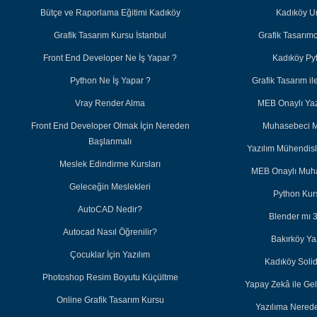
Bütçe ve Raporlama Eğitimi Kadıköy
Kadıköy U
Grafik Tasarım Kursu İstanbul
Grafik Tasarım
Front End Developer Ne İş Yapar ?
Kadıköy Py
Python Ne İş Yapar ?
Grafik Tasarım 
Vray Render Alma
MEB Onaylı Yazı
Front End Developer Olmak İçin Nereden
Muhasebeci M
Başlanmalı
Yazılım Mühendisl
Meslek Edindirme Kursları
MEB Onaylı Muha
Geleceğin Meslekleri
Python Kurs
AutoCAD Nedir?
Blender mı 
Autocad Nasıl Öğrenilir?
Bakırköy Ya
Çocuklar İçin Yazılım
Kadıköy Soli
Photoshop Resim Boyutu Küçültme
Yapay Zekâ ile Ge
Online Grafik Tasarım Kursu
Yazılıma Nered