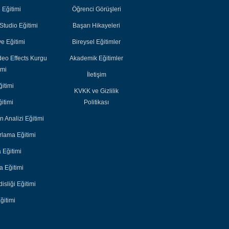
Akademik
Akademik
i Eğitimi
Öğrenci Görüşleri
Eğitimler
Eğitimler
tudio Eğitimi
Başarı Hikayeleri
e Eğitimi
Bireysel Eğitimler
deo Effects Kurgu
Akademik Eğitimler
imi
İletişim
itimi
KVKK ve Gizlilik
itimi
Politikası
n Analizi Eğitimi
lama Eğitimi
 Eğitimi
 Eğitimi
sliği Eğitimi
ğitimi