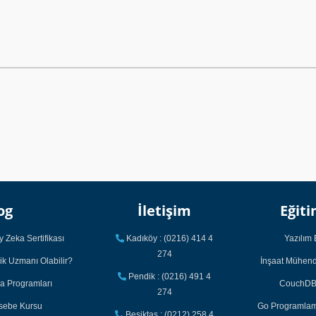
og
İletişim
Eğiti
 Zeka Sertifikası
Kadıköy : (0216) 414 4
Yazılım 
274
ik Uzmanı Olabilir?
İnşaat Mühendi
Pendik : (0216) 491 4
ka Programları
CouchDB 
274
asebe Kursu
Go Programlama
Beşiktaş : (0212) 258 4