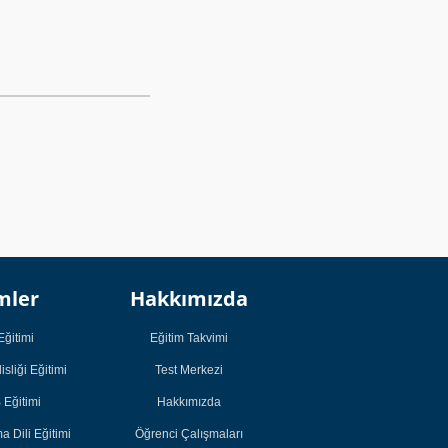
Kurumsal
Kurumsal
mler
Hakkımızda
Öğrenci
Öğrenci
Çalışmaları
Çalışmaları
Eğitimi
Eğitim Takvimi
Öğrenci Görüşleri
Öğrenci Görüşleri
sliği Eğitimi
Test Merkezi
Başarı Hikayeleri
Başarı Hikayeleri
Eğitimi
Hakkımızda
Bireysel Eğitimler
Bireysel Eğitimler
 Dili Eğitimi
Öğrenci Çalışmaları