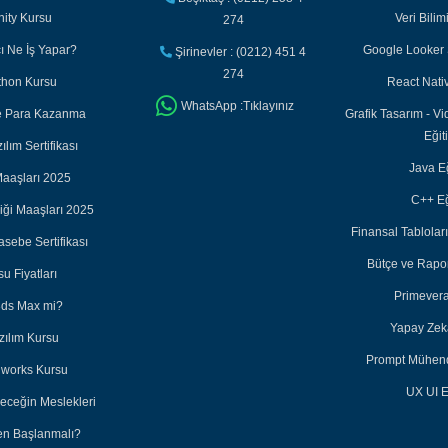
nity Kursu
Veri Bilim
274
cı Ne İş Yapar?
Google Looker S
Şirinevler : (0212) 451 4
274
thon Kursu
React Nativ
WhatsApp :Tıklayınız
ile Para Kazanma
Grafik Tasarım - Vi
Eğit
lım Sertifikası
Java Eğ
aaşları 2025
C++ Eğ
iği Maaşları 2025
Finansal Tabloları
sebe Sertifikası
Bütçe ve Rapor
u Fiyatları
Primevera
3ds Max mi?
Yapay Zeka
zılım Kursu
Prompt Mühendi
dworks Kursu
UX UI E
leceğin Meslekleri
en Başlanmalı?