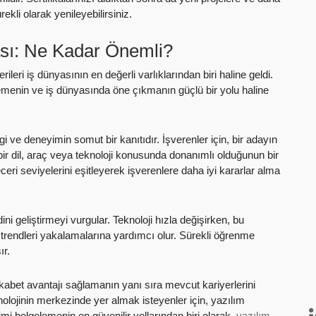
li olarak yenileyebilirsiniz.
kası: Ne Kadar Önemli?
eri iş dünyasının en değerli varlıklarından biri haline geldi.
elemenin ve iş dünyasında öne çıkmanın güçlü bir yolu haline
lgi ve deneyimin somut bir kanıtıdır. İşverenler için, bir adayın
 bir dil, araç veya teknoloji konusunda donanımlı olduğunun bir
ceri seviyelerini eşitleyerek işverenlere daha iyi kararlar alma
i geliştirmeyi vurgular. Teknoloji hızla değişirken, bu
ni trendleri yakalamalarına yardımcı olur. Sürekli öğrenme
ır.
rekabet avantajı sağlamanın yanı sıra mevcut kariyerlerini
eknolojinin merkezinde yer almak isteyenler için, yazılım
eyimi belgelemenin en güvenilir yollarından biri olarak,
yazılım