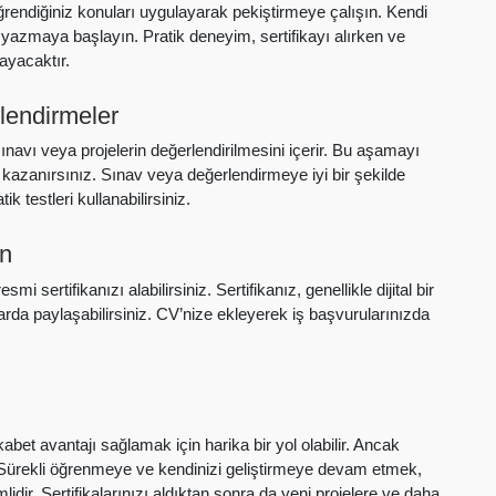
Öğrendiğiniz konuları uygulayarak pekiştirmeye çalışın. Kendi
od yazmaya başlayın. Pratik deneyim, sertifikayı alırken ve
ayacaktır.
rlendirmeler
sınavı veya projelerin değerlendirilmesini içerir. Bu aşamayı
 kazanırsınız. Sınav veya değerlendirmeye iyi bir şekilde
 testleri kullanabilirsiniz.
ın
 sertifikanızı alabilirsiniz. Sertifikanız, genellikle dijital bir
arda paylaşabilirsiniz. CV’nize ekleyerek iş başvurularınızda
kabet avantajı sağlamak için harika bir yol olabilir. Ancak
. Sürekli öğrenmeye ve kendinizi geliştirmeye devam etmek,
idir. Sertifikalarınızı aldıktan sonra da yeni projelere ve daha