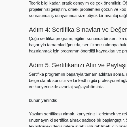
Teorik bilgi kadar, pratik deneyim de çok önemlidir. 
projelerinizi geliştirin, örnek problemleri çözün ve k
sonrasında iş dünyasında size büyük bir avantaj sağl
Adım 4: Sertifika Sınavları ve Değe
Çoğu sertifika programı, eğitim sonunda bir sertifika 
başarıyla tamamladığınızda, sertifikanızı almaya hak
hazırlanmak için programın önerdiği kaynakları ve pratik
Adım 5: Sertifikanızı Alın ve Paylaş
Sertifika programını başarıyla tamamladıktan sonra, resmi
belge olarak sunulur ve LinkedI n gibi profesyonel ağl
ve kariyerinizde avantaj sağlayabilirsiniz.
bunun yanında;
Yazılım sertifikası almak, kariyerinizi ilerletmek ve re
unutmayın ki sertifika almak sadece bir başlangıçtır
teknolojideki değişimlere ayak uydurabilmek için öneml