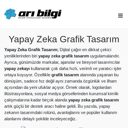
Skip
to
M
content
Yapay Zeka Grafik Tasarım
Yapay Zeka Grafik Tasarım;
Dijital çağın en dikkat çekici
yeniliklerinden biri
yapay zeka grafik tasarım
uygulamalarıdır.
Ayrıca, günümüzde markalar, ajanslar ve bireysel tasarımcılar
yapay zekayı
kullanarak çok daha hızlı, verimli ve yaratıcı işler
ortaya koyuyor. Özellikle
grafik tasarım
alanında yaşanan bu
dönüşüm, sadece hız değil aynı zamanda özgünlük ve ilham
açısından da yeni ufuklar açıyor. Örnek olarak, logolardan
illüstrasyonlara, sosyal medya görsellerinden kurumsal kimlik
çalışmalarına kadar birçok alanda
yapay zeka grafik tasarım
artık güçlü bir destek aracı haline geldi. Bu yazıda, yapay
zekanın tasarımdaki rolünü, avantajlarını ve popüler kullanım
alanlarını detaylı şekilde inceleyeceğiz.