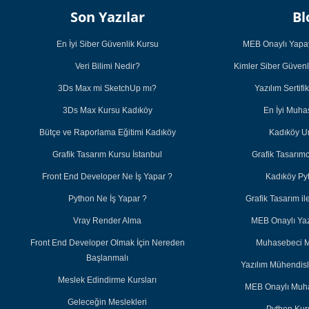
Son Yazılar
Bl
En İyi Siber Güvenlik Kursu
MEB Onaylı Yapay
Veri Bilimi Nedir?
Kimler Siber Güvenl
3Ds Max mi SketchUp mı?
Yazılım Sertifi
3Ds Max Kursu Kadıköy
En İyi Muh
Bütçe ve Raporlama Eğitimi Kadıköy
Kadıköy U
Grafik Tasarım Kursu İstanbul
Grafik Tasarım
Front End Developer Ne İş Yapar ?
Kadıköy Py
Python Ne İş Yapar ?
Grafik Tasarım 
Vray Render Alma
MEB Onaylı Yazı
Front End Developer Olmak İçin Nereden
Muhasebeci M
Başlanmalı
Yazılım Mühendisl
Meslek Edindirme Kursları
MEB Onaylı Muha
Geleceğin Meslekleri