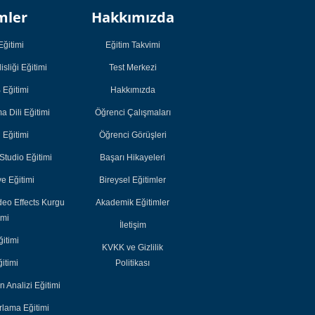
mler
Hakkımızda
Öğrenci
Öğrenci
Çalışmaları
Çalışmaları
Eğitimi
Eğitim Takvimi
Öğrenci Görüşleri
Öğrenci Görüşleri
sliği Eğitimi
Test Merkezi
Başarı Hikayeleri
Başarı Hikayeleri
Eğitimi
Hakkımızda
Bireysel Eğitimler
Bireysel Eğitimler
 Dili Eğitimi
Öğrenci Çalışmaları
Akademik
Akademik
i Eğitimi
Öğrenci Görüşleri
Eğitimler
Eğitimler
tudio Eğitimi
Başarı Hikayeleri
e Eğitimi
Bireysel Eğitimler
deo Effects Kurgu
Akademik Eğitimler
imi
İletişim
itimi
KVKK ve Gizlilik
itimi
Politikası
n Analizi Eğitimi
lama Eğitimi