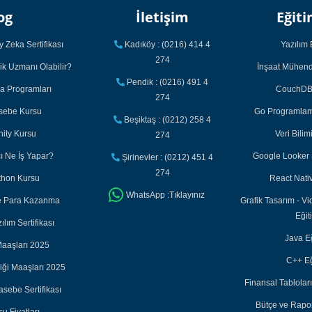
og
İletişim
Eğiti
 Zeka Sertifikası
Kadıköy : (0216) 414 4
Yazılım 
274
ik Uzmanı Olabilir?
İnşaat Mühendi
Pendik : (0216) 491 4
ka Programları
CouchDB 
274
asebe Kursu
Go Programlama
Beşiktaş : (0212) 258 4
nity Kursu
Veri Bilim
274
cı Ne İş Yapar?
Google Looker S
Şirinevler : (0212) 451 4
274
thon Kursu
React Nativ
WhatsApp :Tıklayınız
ile Para Kazanma
Grafik Tasarım - Vi
Eğit
lım Sertifikası
Java Eğ
aaşları 2025
C++ Eğ
iği Maaşları 2025
Finansal Tabloları
sebe Sertifikası
Bütçe ve Rapor