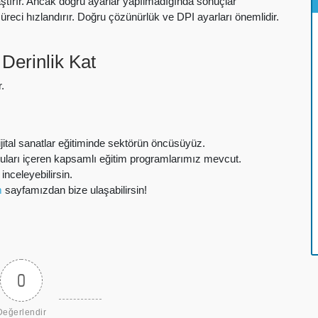
laştırır. Ancak doğru ayarlar yapılmadığında sonuçlar
süreci hızlandırır. Doğru çözünürlük ve DPI ayarları önemlidir.
Derinlik Kat
.
ijital sanatlar eğitiminde sektörün öncüsüyüz.
uları içeren kapsamlı eğitim programlarımız mevcut.
inceleyebilirsin.
m
sayfamızdan bize ulaşabilirsin!
0
Değerlendir