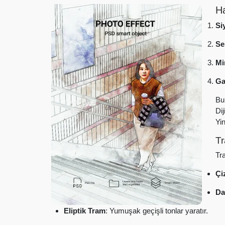
Ha
Si
Se
Mi
Ga
Bu
Dij
Yi
Tr
Tra
Çi
Da
Eliptik Tram
: Yumuşak geçişli tonlar yaratır.