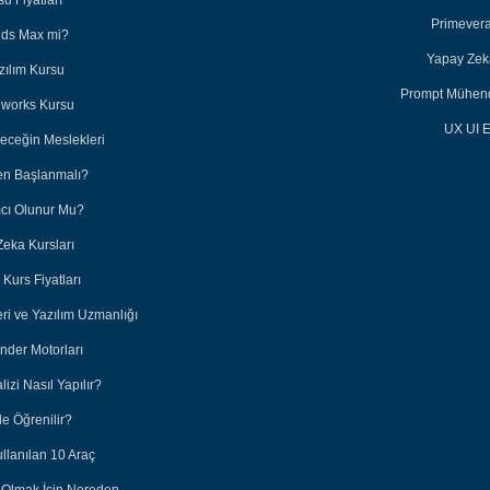
u Fiyatları
Primevera
3ds Max mi?
Yapay Zeka
zılım Kursu
Prompt Mühendi
dworks Kursu
UX UI E
leceğin Meslekleri
en Başlanmalı?
ımcı Olunur Mu?
Zeka Kursları
Kurs Fiyatları
eri ve Yazılım Uzmanlığı
nder Motorları
lizi Nasıl Yapılır?
e Öğrenilir?
ullanılan 10 Araç