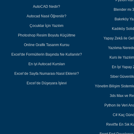
Python Kurs
AutoCAD Nedir?
Blender mı 
Autocad Nasıl Öğrenilir?
Bakırköy Ya
Çocuklar İçin Yazılım
Kadıköy Soli
Photoshop Resim Boyutu Küçültme
Yapay Zekâ ile Ge
Online Grafik Tasarım Kursu
Yazılıma Nered
Excel'de Formüllerin Başında Ne Kullanılır?
Kurs ile Yazıl
En iyi Autocad Kursları
En İyi Yapay 
Excel’de Sayfa Numarası Nasıl Eklenir?
Siber Güvenlik 
Excel’de Düşeyara İşlevi
Yönetim Bilişim Sisteml
3ds Max ve Re
Python ile Veri Ana
C# Kaç Günd
Revit'te En Sık K