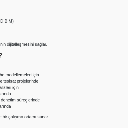
5D BIM)
in dijitalleşmesini sağlar.
?
he modellemeleri için
e tesisat projelerinde
izleri için
arında
 denetim süreçlerinde
arında
re bir çalışma ortamı sunar.