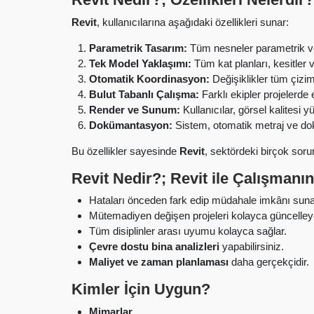
Revit
, kullanıcılarına aşağıdaki özellikleri sunar:
Parametrik Tasarım:
Tüm nesneler parametrik ver
Tek Model Yaklaşımı:
Tüm kat planları, kesitler v
Otomatik Koordinasyon:
Değişiklikler tüm çizim
Bulut Tabanlı Çalışma:
Farklı ekipler projelerde 
Render ve Sunum:
Kullanıcılar, görsel kalitesi 
Dokümantasyon:
Sistem, otomatik metraj ve dok
Bu özellikler sayesinde
Revit
, sektördeki birçok sor
Revit Nedir?; Revit ile Çalışmanın
Hataları önceden fark edip müdahale imkânı suna
Mütemadiyen değişen projeleri kolayca güncelleyeb
Tüm disiplinler arası uyumu kolayca sağlar.
Çevre dostu bina analizleri
yapabilirsiniz.
Maliyet ve zaman planlaması
daha gerçekçidir.
Kimler İçin Uygun?
Mimarlar