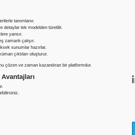
ilerle tanımlanır.
e detaylar tek modelden türetilir.
lere yansır.
eş zamanlı çalışır.
yüksek sunumlar hazırlar.
üman çıktıları oluşturur.
unu çözen ve zaman kazandıran bir platformdur.
 Avantajları
r.
ilirsiniz.