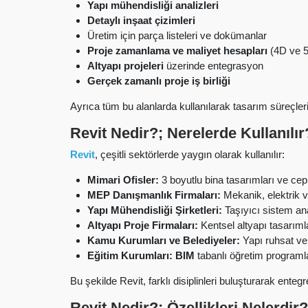
Yapı mühendisliği analizleri
Detaylı inşaat çizimleri
Üretim için parça listeleri ve dokümanlar
Proje zamanlama ve maliyet hesapları
(4D ve 
Altyapı projeleri
üzerinde entegrasyon
Gerçek zamanlı proje iş birliği
Ayrıca tüm bu alanlarda kullanılarak tasarım süreçlerin
Revit Nedir?;
Nerelerde Kullanılır
Revit
, çeşitli sektörlerde yaygın olarak kullanılır:
Mimari Ofisler:
3 boyutlu bina tasarımları ve cep
MEP Danışmanlık Firmaları:
Mekanik, elektrik v
Yapı Mühendisliği Şirketleri:
Taşıyıcı sistem anal
Altyapı Proje Firmaları:
Kentsel altyapı tasarıml
Kamu Kurumları ve Belediyeler:
Yapı ruhsat ve
Eğitim Kurumları:
BIM
tabanlı öğretim programl
Bu şekilde Revit, farklı disiplinleri buluşturarak enteg
Revit Nedir?;
Özellikleri Nelerdir?