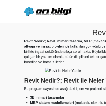
Skip
to
content
Rev
Revit Nedir?; Revit
,
mimari tasarım
,
MEP
(mekanik,
altyapı
ve
inşaat
projelerinde kullanılan çok yönlü bi
birlikte inşaat sektöründe sıkça sorulmakta. Böylelik
çalışan bir yazılım olarak, bütün disiplinleri tek bir ça
koordine ve hatasız ilerler.
Revit Nedir?;
Revit ile Neler
Bu program sayesinde aşağıdaki işlem ve projeleri siz
3B mimari tasarımlar
MEP sistem modellemeleri
(mekanik, elektrik, t