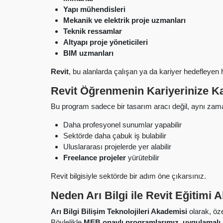
Yapı mühendisleri
Mekanik ve elektrik proje uzmanları
Teknik ressamlar
Altyapı proje yöneticileri
BIM uzmanları
Revit
, bu alanlarda çalışan ya da kariyer hedefleyen 
Revit Öğrenmenin Kariyerinize Ka
Bu program sadece bir tasarım aracı değil, aynı za
Daha profesyonel sunumlar yapabilir
Sektörde daha çabuk iş bulabilir
Uluslararası projelerde yer alabilir
Freelance projeler
yürütebilir
Revit bilgisiyle sektörde bir adım öne çıkarsınız.
Neden Arı Bilgi ile Revit Eğitimi 
Arı Bilgi Bilişim Teknolojileri Akademisi
olarak, öze
Böylelikle
MEB onaylı programlarımız
,
uygulamalı 