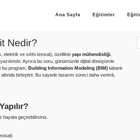
Ana Sayfa
Eğitimler
Eğit
it Nedir?
 elektrik ve sıhhi tesisat), özellikle
yapı mühendisliği
,
r yazılımdır. Ayrıca bu soru, günümüzde dijital dönüşümle
le bu program,
Building Information Modeling (BIM)
tabanlı
tı altında birleştirir. Bu sayede tasarım süreci daha verimli,
 Yapılır?
 hayata geçirebilirsiniz.
esisat)