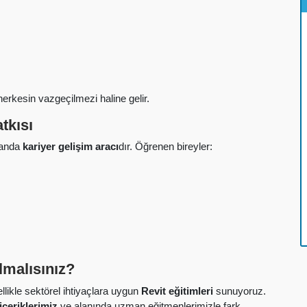
herkesin vazgeçilmezi haline gelir.
tkısı
manda
kariyer gelişim aracı
dır. Öğrenen bireyler:
Almalısınız?
llikle sektörel ihtiyaçlara uygun
Revit eğitimleri
sunuyoruz.
içeriklerimiz
ve alanında uzman eğitmenlerimizle fark