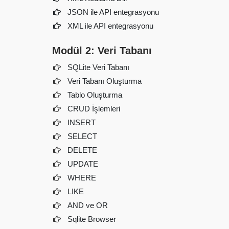
JSON ile API entegrasyonu
XML ile API entegrasyonu
Modül 2: Veri Tabanı
SQLite Veri Tabanı
Veri Tabanı Oluşturma
Tablo Oluşturma
CRUD İşlemleri
INSERT
SELECT
DELETE
UPDATE
WHERE
LIKE
AND ve OR
Sqlite Browser