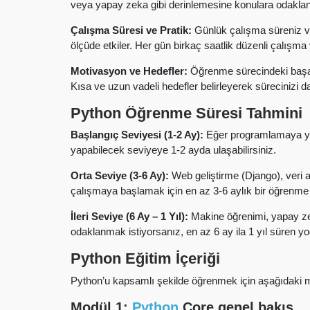
veya yapay zeka gibi derinlemesine konulara odaklanm
Çalışma Süresi ve Pratik:
Günlük çalışma süreniz ve
ölçüde etkiler. Her gün birkaç saatlik düzenli çalışma 
Motivasyon ve Hedefler:
Öğrenme sürecindeki başarı
Kısa ve uzun vadeli hedefler belirleyerek sürecinizi dah
Python Öğrenme Süresi Tahmini
Başlangıç Seviyesi (1-2 Ay):
Eğer programlamaya yen
yapabilecek seviyeye 1-2 ayda ulaşabilirsiniz.
Orta Seviye (3-6 Ay):
Web geliştirme (Django), veri 
çalışmaya başlamak için en az 3-6 aylık bir öğrenme s
İleri Seviye (6 Ay – 1 Yıl):
Makine öğrenimi, yapay zeka
odaklanmak istiyorsanız, en az 6 ay ila 1 yıl süren yoğ
Python Eğitim İçeriği
Python’u kapsamlı şekilde öğrenmek için aşağıdaki mod
Modül 1:
Python
Core genel bakış