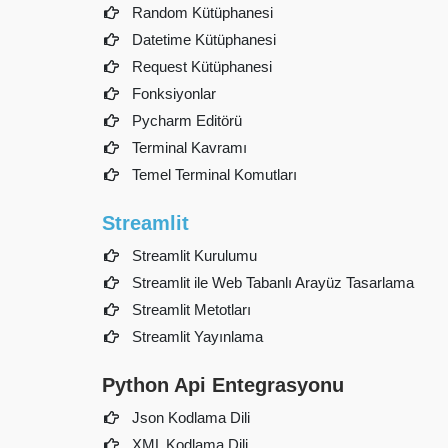
Random Kütüphanesi
Datetime Kütüphanesi
Request Kütüphanesi
Fonksiyonlar
Pycharm Editörü
Terminal Kavramı
Temel Terminal Komutları
Streamlit
Streamlit Kurulumu
Streamlit ile Web Tabanlı Arayüz Tasarlama
Streamlit Metotları
Streamlit Yayınlama
Python Api Entegrasyonu
Json Kodlama Dili
XML Kodlama Dili