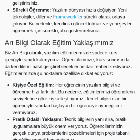
geliştirirsiniz.
Sürekli Öğrenme:
Yazılım dünyası hızla değişiyor. Yeni
teknolojiler, diller ve
Framework’ler
sürekli olarak ortaya
çıkıyor. Bu nedenle, kendinizi güncel tutmak ve yeni şeyler
öğrenmek için sürekli çaba göstermelisiniz.
Arı Bilgi Olarak Eğitim Yaklaşımımız
Biz Arı Bilgi olarak, yazılım eğitimlerimizde sadece kurs
içeriğiyle sınırlı kalmıyoruz. Öğrencilerimize, kurs sonrasında
da kendilerini nasıl geliştirebileceklerine dair rehberlik ediyoruz.
Eğitimlerimizde şu noktalara özellikle dikkat ediyoruz:
Kişiye Özel Eğitim:
Her öğrencinin yazılım bilgisi ve
öğrenme hızı farklıdır. Bu nedenle, eğitimlerimizi öğrencilerin
seviyelerine göre kişiselleştiriyoruz. Temel bilgisi olan bir
öğrenciyle sıfırdan başlayan bir öğrenciye aynı eğitimi
vermiyoruz.
Pratik Odaklı Yaklaşım:
Teorik bilgilerin yanı sıra, pratik
uygulamalara büyük önem veriyoruz. Öğrencilerimizin
gerçek dünya problemlerini çözebilmeleri için proje tabanlı
bir eğitim modeli benimsiyoruz.