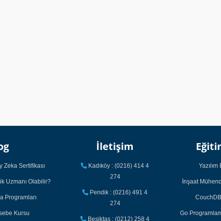
og
İletişim
Eğiti
 Zeka Sertifikası
Kadıköy : (0216) 414 4
Yazılım 
274
ik Uzmanı Olabilir?
İnşaat Mühendi
Pendik : (0216) 491 4
ka Programları
CouchDB 
274
asebe Kursu
Go Programlama
Beşiktaş : (0212) 258 4