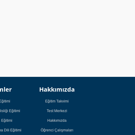
Kurumsal
Kurumsal
mler
Hakkımızda
Öğrenci
Öğrenci
Çalışmaları
Çalışmaları
Eğitimi
Eğitim Takvimi
Öğrenci Görüşleri
Öğrenci Görüşleri
sliği Eğitimi
Test Merkezi
Başarı Hikayeleri
Başarı Hikayeleri
Eğitimi
Hakkımızda
Bireysel Eğitimler
Bireysel Eğitimler
 Dili Eğitimi
Öğrenci Çalışmaları