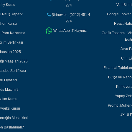
nity Kursu
Veri Bilim
274
cı Ne İş Yapar?
Google Looker S
Şirinevler : (0212) 451 4
274
thon Kursu
React Nativ
WhatsApp :Tıklayınız
ile Para Kazanma
Grafik Tasarım - Vi
Eğit
lım Sertifikası
Java Eğ
aaşları 2025
C++ Eğ
iği Maaşları 2025
Finansal Tabloları
sebe Sertifikası
Bütçe ve Rapor
u Fiyatları
Primevera
3ds Max mi?
Yapay Zeka
zılım Kursu
Prompt Mühendi
dworks Kursu
UX UI E
leceğin Meslekleri
en Başlanmalı?