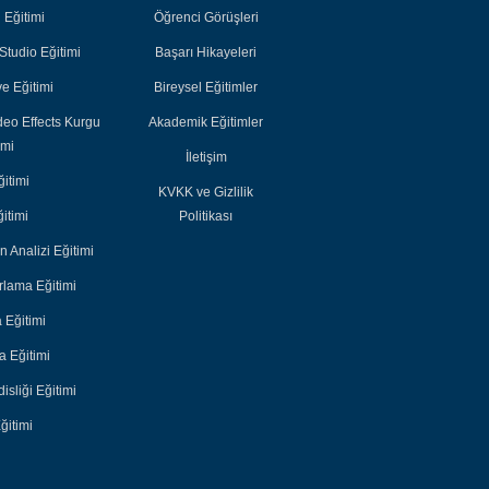
Akademik
Akademik
i Eğitimi
Öğrenci Görüşleri
Eğitimler
Eğitimler
tudio Eğitimi
Başarı Hikayeleri
e Eğitimi
Bireysel Eğitimler
deo Effects Kurgu
Akademik Eğitimler
imi
İletişim
itimi
KVKK ve Gizlilik
itimi
Politikası
n Analizi Eğitimi
lama Eğitimi
 Eğitimi
 Eğitimi
sliği Eğitimi
ğitimi