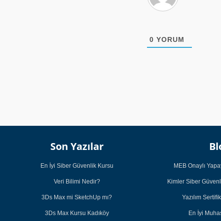
0
YORUM
Son Yazılar
Bl
En İyi Siber Güvenlik Kursu
MEB Onaylı Yapay
Veri Bilimi Nedir?
Kimler Siber Güvenl
3Ds Max mi SketchUp mı?
Yazılım Sertifi
3Ds Max Kursu Kadıköy
En İyi Muh