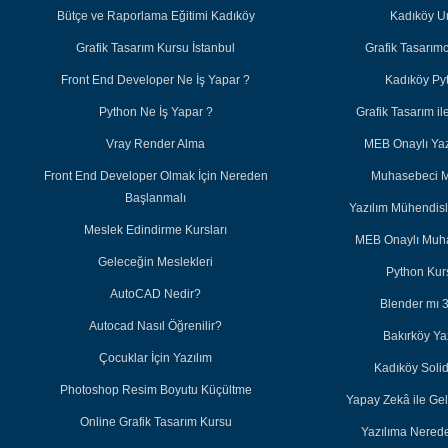
Bütçe ve Raporlama Eğitimi Kadıköy
Kadıköy U
Grafik Tasarım Kursu İstanbul
Grafik Tasarım
Front End Developer Ne İş Yapar ?
Kadıköy Py
Python Ne İş Yapar ?
Grafik Tasarım 
Vray Render Alma
MEB Onaylı Yazı
Front End Developer Olmak İçin Nereden
Muhasebeci M
Başlanmalı
Yazılım Mühendisl
Meslek Edindirme Kursları
MEB Onaylı Muha
Geleceğin Meslekleri
Python Kurs
AutoCAD Nedir?
Blender mı 
Autocad Nasıl Öğrenilir?
Bakırköy Ya
Çocuklar İçin Yazılım
Kadıköy Soli
Photoshop Resim Boyutu Küçültme
Yapay Zekâ ile Ge
Online Grafik Tasarım Kursu
Yazılıma Nered