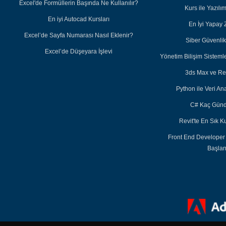
Excel'de Formüllerin Başında Ne Kullanılır?
Kurs ile Yazıl
En iyi Autocad Kursları
En İyi Yapay 
Excel’de Sayfa Numarası Nasıl Eklenir?
Siber Güvenlik 
Excel’de Düşeyara İşlevi
Yönetim Bilişim Sisteml
3ds Max ve Re
Python ile Veri Ana
C# Kaç Günd
Revit'te En Sık K
Front End Developer
Başla