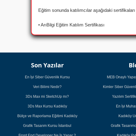
Eğitim sonunda katılımcılar aşağıdaki sertifikaları 
• ArıBilgi Eğitim Katılım Sertifikası
Son Yazılar
Bl
En İyi Siber Güvenlik Kursu
MEB Onaylı Yapay
Veri Bilimi Nedir?
Kimler Siber Güvenl
3Ds Max mi SketchUp mı?
Yazılım Sertifi
3Ds Max Kursu Kadıköy
En İyi Muh
Bütçe ve Raporlama Eğitimi Kadıköy
Kadıköy U
Grafik Tasarım Kursu İstanbul
Grafik Tasarım
Front End Developer Ne İş Yapar ?
Kadıköy Py