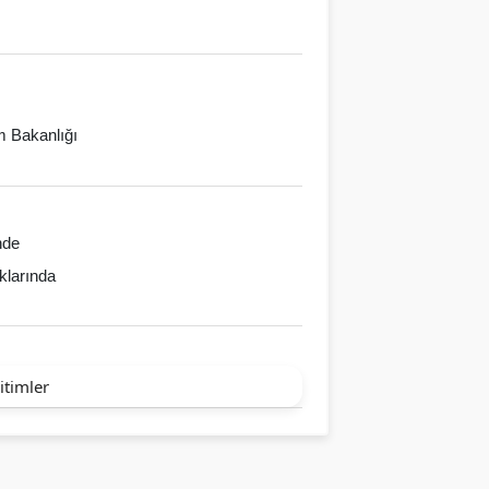
im Bakanlığı
nde
klarında
itimler