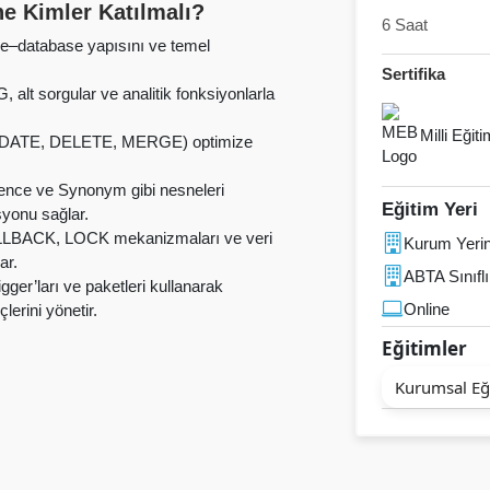
e Kimler Katılmalı?
6 Saat
ce–database yapısını ve temel
Sertifika
 sorgular ve analitik fonksiyonlarla
Milli Eğit
UPDATE, DELETE, MERGE) optimize
ence ve Synonym gibi nesneleri
Eğitim Yeri
yonu sağlar.
LBACK, LOCK mekanizmaları ve veri
Kurum Yeri
ar.
ABTA Sınıflı
gger’ları ve paketleri kullanarak
Online
erini yönetir.
Eğitimler
Kurumsal Eğ