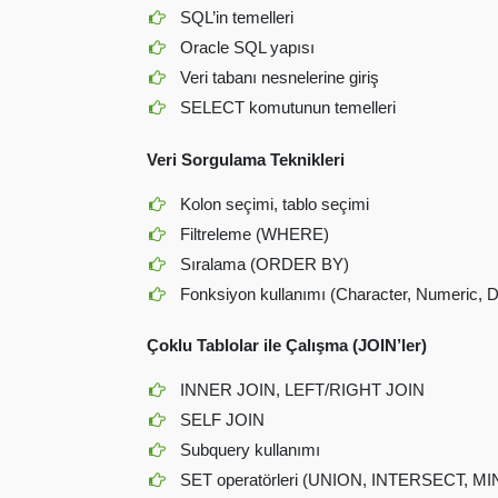
SQL’in temelleri
Oracle SQL yapısı
Veri tabanı nesnelerine giriş
SELECT komutunun temelleri
Veri Sorgulama Teknikleri
Kolon seçimi, tablo seçimi
Filtreleme (WHERE)
Sıralama (ORDER BY)
Fonksiyon kullanımı (Character, Numeric, Da
Çoklu Tablolar ile Çalışma (JOIN’ler)
INNER JOIN, LEFT/RIGHT JOIN
SELF JOIN
Subquery kullanımı
SET operatörleri (UNION, INTERSECT, M