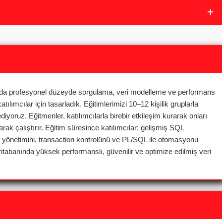
nda profesyonel düzeyde sorgulama, veri modelleme ve performans
ılımcılar için tasarladık. Eğitimlerimizi 10–12 kişilik gruplarla
diyoruz. Eğitmenler, katılımcılarla birebir etkileşim kurarak onları
ak çalıştırır. Eğitim süresince katılımcılar; gelişmiş SQL
ew yönetimini, transaction kontrolünü ve PL/SQL ile otomasyonu
itabanında yüksek performanslı, güvenilir ve optimize edilmiş veri