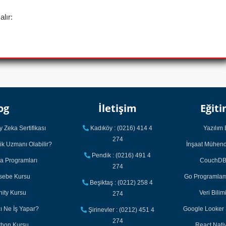
alır:
og
İletişim
Eğiti
 Zeka Sertifikası
Kadıköy : (0216) 414 4
Yazılım 
274
ik Uzmanı Olabilir?
İnşaat Mühendi
Pendik : (0216) 491 4
ka Programları
CouchDB 
274
asebe Kursu
Go Programlama
Beşiktaş : (0212) 258 4
nity Kursu
Veri Bilim
274
cı Ne İş Yapar?
Google Looker S
Şirinevler : (0212) 451 4
274
thon Kursu
React Nativ