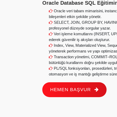
Oracle Database SQL Eğitimin
Oracle veri tabanı mimarisini, instan
bileşenleri etkin şekilde yönetir.
SELECT, JOIN, GROUP BY, HAVING, alt
profesyonel düzeyde sorgular yazar.
Veri işleme komutlarını (INSERT, 
ederek güvenilir iş akışları oluşturur.
Index, View, Materialized View, Sequ
yöneterek performans ve yapı optimizas
Transaction yönetimi, COMMIT–ROL
bütünlüğü kurallarını doğru şekilde uygul
PL/SQL fonksiyonları, prosedürleri, tri
otomasyon ve iş mantığı geliştirme süreçl
HEMEN BAŞVUR