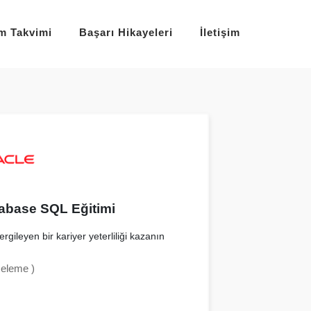
im Takvimi
Başarı Hikayeleri
İletişim
abase SQL Eğitimi
rgileyen bir kariyer yeterliliği kazanın
celeme )