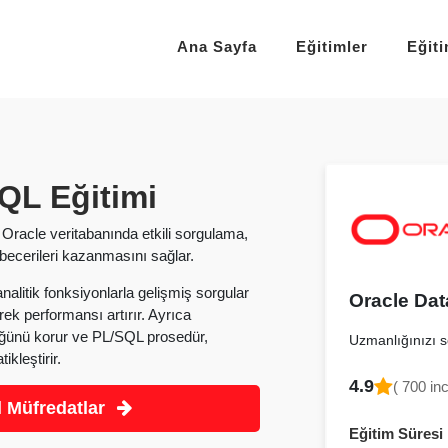
Ana Sayfa
Eğitimler
Eğit
QL Eğitimi
 Oracle veritabanında etkili sorgulama,
becerileri kazanmasını sağlar.
nalitik fonksiyonlarla gelişmiş sorgular
Oracle Dat
rek performansı artırır. Ayrıca
nlüğünü korur ve PL/SQL prosedür,
Uzmanlığınızı se
ikleştirir.
4.9
( 700 in
 Müfredatlar
Eğitim Süresi