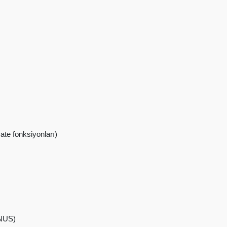
te fonksiyonları)
INUS)