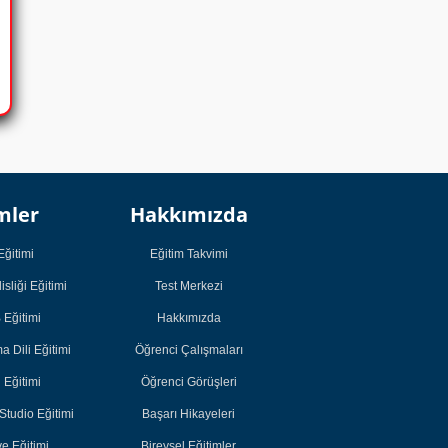
Kurumsal
Kurumsal
mler
Hakkımızda
Öğrenci
Öğrenci
Çalışmaları
Çalışmaları
Eğitimi
Eğitim Takvimi
Öğrenci Görüşleri
Öğrenci Görüşleri
sliği Eğitimi
Test Merkezi
Başarı Hikayeleri
Başarı Hikayeleri
Eğitimi
Hakkımızda
Bireysel Eğitimler
Bireysel Eğitimler
 Dili Eğitimi
Öğrenci Çalışmaları
Akademik
Akademik
i Eğitimi
Öğrenci Görüşleri
Eğitimler
Eğitimler
tudio Eğitimi
Başarı Hikayeleri
e Eğitimi
Bireysel Eğitimler