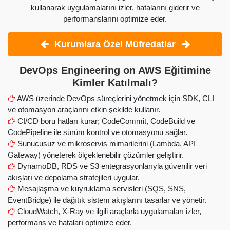
kullanarak uygulamalarını izler, hatalarını giderir ve
performanslarını optimize eder.
Kurumlara Özel Müfredatlar
DevOps Engineering on AWS Eğitimine
Kimler Katılmalı?
AWS üzerinde DevOps süreçlerini yönetmek için SDK, CLI
ve otomasyon araçlarını etkin şekilde kullanır.
CI/CD boru hatları kurar; CodeCommit, CodeBuild ve
CodePipeline ile sürüm kontrol ve otomasyonu sağlar.
Sunucusuz ve mikroservis mimarilerini (Lambda, API
Gateway) yöneterek ölçeklenebilir çözümler geliştirir.
DynamoDB, RDS ve S3 entegrasyonlarıyla güvenilir veri
akışları ve depolama stratejileri uygular.
Mesajlaşma ve kuyruklama servisleri (SQS, SNS,
EventBridge) ile dağıtık sistem akışlarını tasarlar ve yönetir.
CloudWatch, X-Ray ve ilgili araçlarla uygulamaları izler,
performans ve hataları optimize eder.