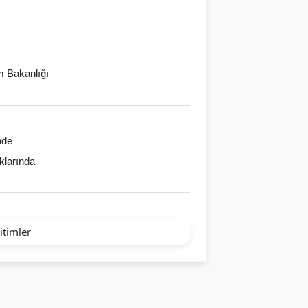
im Bakanlığı
nde
klarında
itimler