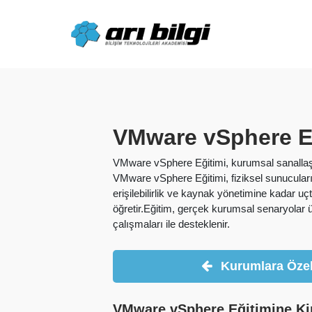
Skip
to
content
VMware vSphere Eg
VMware vSphere Eğitimi, kurumsal sanallaştı
VMware vSphere Eğitimi, fiziksel sunucular
erişilebilirlik ve kaynak yönetimine kadar u
öğretir.Eğitim, gerçek kurumsal senaryolar 
çalışmaları ile desteklenir.
Kurumlara Özel
VMware vSphere Eğitimine Ki