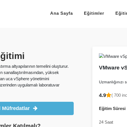
Ana Sayfa
Eğitimler
Eğit
̆itimi
rma altyapılarının temelini oluşturur.
VMware vSp
ın sanallaştırılmasından, yüksek
çtan uca vSphere yönetimini
Uzmanlığınızı se
üzerinden uygulamalı laboratuvar
4.9
( 700 in
 Müfredatlar
Eğitim Süresi
24 Saat
mler Katılmalı?