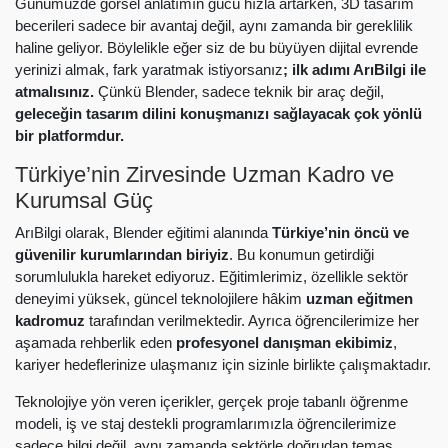
Günümüzde görsel anlatımın gücü hızla artarken, 3D tasarım
becerileri sadece bir avantaj değil, aynı zamanda bir gereklilik
haline geliyor. Böylelikle eğer siz de bu büyüyen dijital evrende
yerinizi almak, fark yaratmak istiyorsanız
; ilk adımı ArıBilgi ile
atmalısınız.
Çünkü Blender, sadece teknik bir araç değil,
geleceğin tasarım dilini konuşmanızı sağlayacak çok yönlü
bir platformdur.
Türkiye’nin Zirvesinde Uzman Kadro ve
Kurumsal Güç
ArıBilgi olarak, Blender eğitimi alanında
Türkiye’nin öncü ve
güvenilir kurumlarından biriyiz
. Bu konumun getirdiği
sorumlulukla hareket ediyoruz. Eğitimlerimiz, özellikle sektör
deneyimi yüksek, güncel teknolojilere hâkim
uzman eğitmen
kadromuz
tarafından verilmektedir. Ayrıca öğrencilerimize her
aşamada rehberlik eden
profesyonel danışman ekibimiz
,
kariyer hedeflerinize ulaşmanız için sizinle birlikte çalışmaktadır.
Teknolojiye yön veren içerikler, gerçek proje tabanlı öğrenme
modeli, iş ve staj destekli programlarımızla öğrencilerimize
sadece bilgi değil, aynı zamanda sektörle doğrudan temas