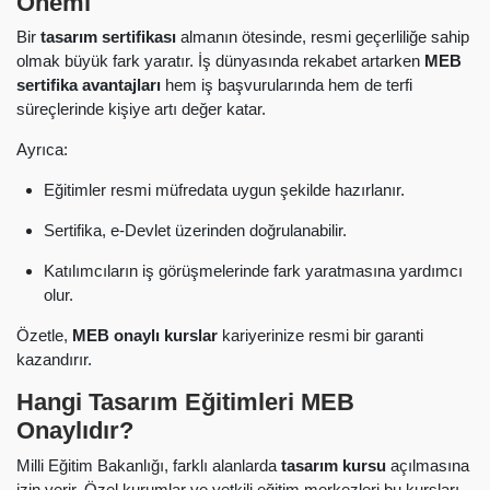
Önemi
Bir
tasarım sertifikası
almanın ötesinde, resmi geçerliliğe sahip
olmak büyük fark yaratır. İş dünyasında rekabet artarken
MEB
sertifika avantajları
hem iş başvurularında hem de terfi
süreçlerinde kişiye artı değer katar.
Ayrıca:
Eğitimler resmi müfredata uygun şekilde hazırlanır.
Sertifika, e-Devlet üzerinden doğrulanabilir.
Katılımcıların iş görüşmelerinde fark yaratmasına yardımcı
olur.
Özetle,
MEB onaylı kurslar
kariyerinize resmi bir garanti
kazandırır.
Hangi Tasarım Eğitimleri MEB
Onaylıdır?
Milli Eğitim Bakanlığı, farklı alanlarda
tasarım kursu
açılmasına
izin verir. Özel kurumlar ve yetkili eğitim merkezleri bu kursları