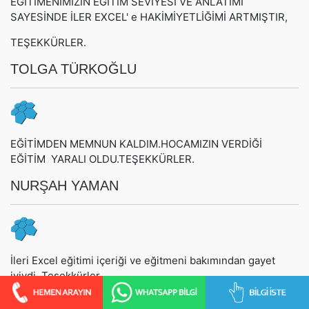
EĞİTİMENİMİZİN EĞİTİM SEVİYESİ VE ANLATIMI
SAYESİNDE İLER EXCEL' e HAKİMİYETLİĞİMİ ARTMIŞTIR,
TEŞEKKÜRLER.
TOLGA TÜRKOĞLU
EĞİTİMDEN MEMNUN KALDIM.HOCAMIZIN VERDİĞİ
EĞİTİM YARALI OLDU.TEŞEKKÜRLER.
NURŞAH YAMAN
İleri Excel eğitimi içeriği ve eğitmeni bakımından gayet
iyiydi. Teşekkürler.
Meral YOL