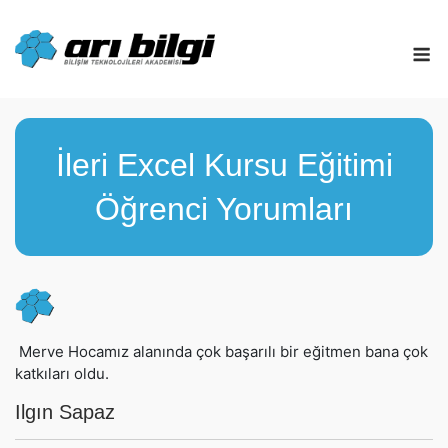
Skip
to
M
content
İleri Excel Kursu Eğitimi
Öğrenci Yorumları
Merve Hocamız alanında çok başarılı bir eğitmen bana çok
katkıları oldu.
Ilgın Sapaz