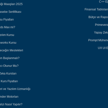
C++ Eğ
iği Maaşları 2025
Finansal Tabloları
sebe Sertifikası
Bütçe ve Rapor
u Fiyatları
Primevera
3ds Max mi?
Yapay Zeka
zılım Kursu
Prompt Mühendi
dworks Kursu
UX UI E
leceğin Meslekleri
en Başlanmalı?
ımcı Olunur Mu?
Zeka Kursları
Kurs Fiyatları
eri ve Yazılım Uzmanlığı
nder Motorları
lizi Nasıl Yapılır?