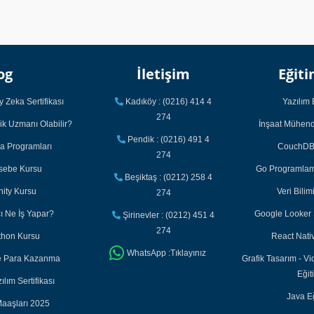
og
İletişim
Eğiti
 Zeka Sertifikası
Kadıköy : (0216) 414 4
Yazılım 
274
ik Uzmanı Olabilir?
İnşaat Mühendi
Pendik : (0216) 491 4
ka Programları
CouchDB 
274
asebe Kursu
Go Programlama
Beşiktaş : (0212) 258 4
nity Kursu
Veri Bilim
274
cı Ne İş Yapar?
Google Looker S
Şirinevler : (0212) 451 4
274
thon Kursu
React Nativ
WhatsApp :Tıklayınız
ile Para Kazanma
Grafik Tasarım - Vi
Eğit
lım Sertifikası
Java Eğ
aaşları 2025