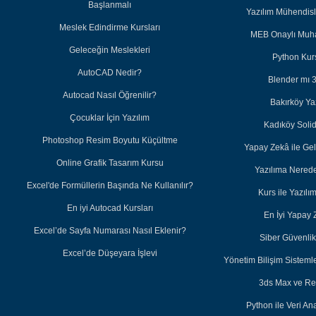
Başlanmalı
Yazılım Mühendisl
Meslek Edindirme Kursları
MEB Onaylı Muha
Geleceğin Meslekleri
Python Kurs
AutoCAD Nedir?
Blender mı 
Autocad Nasıl Öğrenilir?
Bakırköy Ya
Çocuklar İçin Yazılım
Kadıköy Soli
Photoshop Resim Boyutu Küçültme
Yapay Zekâ ile Ge
Online Grafik Tasarım Kursu
Yazılıma Nered
Excel'de Formüllerin Başında Ne Kullanılır?
Kurs ile Yazıl
En iyi Autocad Kursları
En İyi Yapay 
Excel’de Sayfa Numarası Nasıl Eklenir?
Siber Güvenlik 
Excel’de Düşeyara İşlevi
Yönetim Bilişim Sisteml
3ds Max ve Re
Python ile Veri Ana