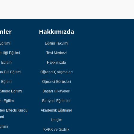
Kurumsal
Kurumsal
mler
Hakkımızda
Öğrenci
Öğrenci
Çalışmaları
Çalışmaları
Eğitimi
Eğitim Takvimi
Öğrenci Görüşleri
Öğrenci Görüşleri
sliği Eğitimi
Test Merkezi
Başarı Hikayeleri
Başarı Hikayeleri
Eğitimi
Hakkımızda
Bireysel Eğitimler
Bireysel Eğitimler
 Dili Eğitimi
Öğrenci Çalışmaları
Akademik
Akademik
i Eğitimi
Öğrenci Görüşleri
Eğitimler
Eğitimler
tudio Eğitimi
Başarı Hikayeleri
e Eğitimi
Bireysel Eğitimler
deo Effects Kurgu
Akademik Eğitimler
imi
İletişim
itimi
KVKK ve Gizlilik