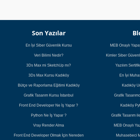
Son Yazılar
Bl
En İyi Siber Güvenlik Kursu
MEB Onaylı Yapay
Veri Bilimi Nedir?
Kimler Siber Güvenl
3Ds Max mi SketchUp mı?
Yazılım Sertifi
3Ds Max Kursu Kadıköy
En İyi Muh
Bütçe ve Raporlama Eğitimi Kadıköy
Kadıköy U
Grafik Tasarım Kursu İstanbul
Grafik Tasarım
Front End Developer Ne İş Yapar ?
Kadıköy Py
Python Ne İş Yapar ?
Grafik Tasarım 
Vray Render Alma
MEB Onaylı Yazı
Front End Developer Olmak İçin Nereden
Muhasebeci M