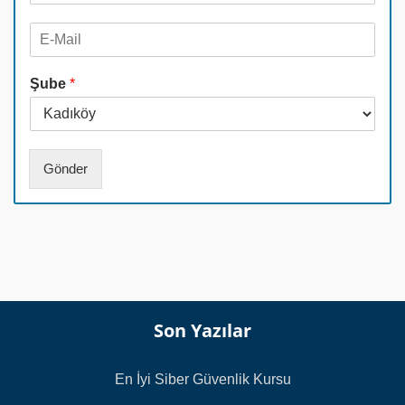
l
a
E
e
d
-
f
*
M
o
Şube
*
a
n
i
N
l
u
*
m
a
Gönder
r
a
s
ı
*
Son Yazılar
En İyi Siber Güvenlik Kursu