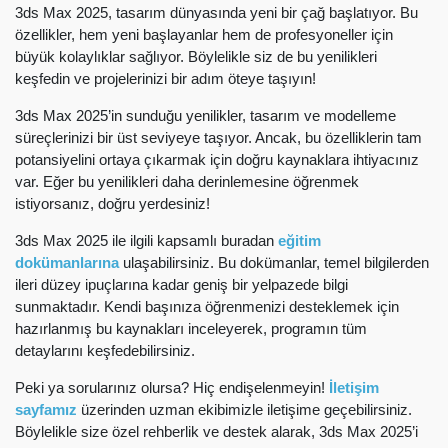
3ds Max 2025, tasarım dünyasında yeni bir çağ başlatıyor. Bu
özellikler, hem yeni başlayanlar hem de profesyoneller için
büyük kolaylıklar sağlıyor. Böylelikle siz de bu yenilikleri
keşfedin ve projelerinizi bir adım öteye taşıyın!
3ds Max 2025’in sunduğu yenilikler, tasarım ve modelleme
süreçlerinizi bir üst seviyeye taşıyor. Ancak, bu özelliklerin tam
potansiyelini ortaya çıkarmak için doğru kaynaklara ihtiyacınız
var. Eğer bu yenilikleri daha derinlemesine öğrenmek
istiyorsanız, doğru yerdesiniz!
3ds Max 2025 ile ilgili kapsamlı buradan
eğitim
dokümanlarına
ulaşabilirsiniz. Bu dokümanlar, temel bilgilerden
ileri düzey ipuçlarına kadar geniş bir yelpazede bilgi
sunmaktadır. Kendi başınıza öğrenmenizi desteklemek için
hazırlanmış bu kaynakları inceleyerek, programın tüm
detaylarını keşfedebilirsiniz.
Peki ya sorularınız olursa? Hiç endişelenmeyin!
İletişim
sayfamız
üzerinden uzman ekibimizle iletişime geçebilirsiniz.
Böylelikle size özel rehberlik ve destek alarak, 3ds Max 2025’i