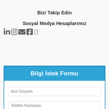
Bizi Takip Edin
Sosyal Medya Hesaplarımız
Bilgi İstek Formu
A
d
S
T
o
e
y