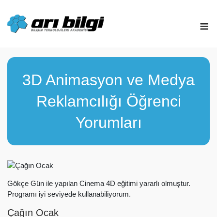
Skip
to
M
content
3D Animasyon ve Medya
Reklamcılığı Öğrenci
Yorumları
Gökçe Gün ile yapılan Cinema 4D eğitimi yararlı olmuştur.
Programı iyi seviyede kullanabiliyorum.
Çağın Ocak