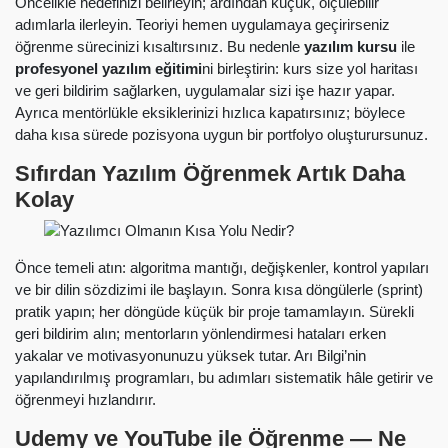
Öncelikle hedefinizi belirleyin; ardından küçük, ölçülebilir
adımlarla ilerleyin. Teoriyi hemen uygulamaya geçirirseniz
öğrenme sürecinizi kısaltırsınız. Bu nedenle
yazılım kursu
ile
profesyonel yazılım eğitimi
ni birleştirin: kurs size yol haritası
ve geri bildirim sağlarken, uygulamalar sizi işe hazır yapar.
Ayrıca mentörlükle eksiklerinizi hızlıca kapatırsınız; böylece
daha kısa sürede pozisyona uygun bir portfolyo oluşturursunuz.
Sıfırdan Yazılım Öğrenmek Artık Daha
Kolay
Önce temeli atın: algoritma mantığı, değişkenler, kontrol yapıları
ve bir dilin sözdizimi ile başlayın. Sonra kısa döngülerle (sprint)
pratik yapın; her döngüde küçük bir proje tamamlayın. Sürekli
geri bildirim alın; mentorların yönlendirmesi hataları erken
yakalar ve motivasyonunuzu yüksek tutar. Arı Bilgi’nin
yapılandırılmış programları, bu adımları sistematik hâle getirir ve
öğrenmeyi hızlandırır.
Udemy ve YouTube ile Öğrenme — Ne