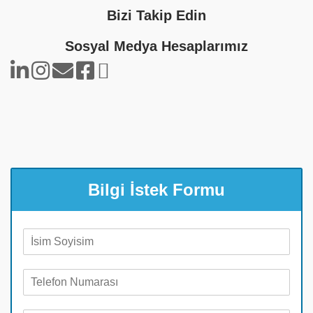
Bizi Takip Edin
Sosyal Medya Hesaplarımız
Bilgi İstek Formu
A
d
S
T
o
e
y
l
a