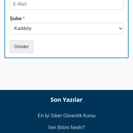
E
e
d
-
f
*
M
o
Şube
*
a
n
i
N
l
u
*
m
a
Gönder
r
a
s
ı
*
Son Yazılar
En İyi Siber Güvenlik Kursu
Veri Bilimi Nedir?