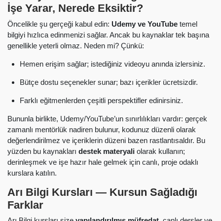
İşe Yarar, Nerede Eksiktir?
Öncelikle şu gerçeği kabul edin:
Udemy ve YouTube
temel
bilgiyi hızlıca edinmenizi sağlar. Ancak bu kaynaklar tek başına
genellikle yeterli olmaz. Neden mi? Çünkü:
Hemen erişim sağlar; istediğiniz videoyu anında izlersiniz.
Bütçe dostu seçenekler sunar; bazı içerikler ücretsizdir.
Farklı eğitmenlerden çeşitli perspektifler edinirsiniz.
Bununla birlikte, Udemy/YouTube’un sınırlılıkları vardır: gerçek
zamanlı mentörlük nadiren bulunur, kodunuz düzenli olarak
değerlendirilmez ve içeriklerin düzeni bazen rastlantısaldır. Bu
yüzden bu kaynakları
destek materyali
olarak kullanın;
derinleşmek ve işe hazır hale gelmek için canlı, proje odaklı
kurslara katılın.
Arı Bilgi Kursları — Kursun Sağladığı
Farklar
Arı Bilgi kursları size
yapılandırılmış müfredat
, canlı dersler ve