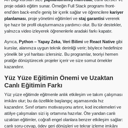
proje odaklı eğitim sunar. Örneğin Full Stack programı front-
end’den back-end’e geniş bir içerik sağlar ve öğrencilere
kariyer
planlaması
, proje yönetimi eğitimleri ve
staj garantisi
vererek
işe hazır bir profil oluşturmanıza yardımcı olur. Bu tür destekler,
yalnızca video izleyerek öğrenenlerle aradaki farkı kapatır.
Ayrıca,
Python – Yapay Zeka
,
Veri Bilimi
ve
React Native
gibi
kurslar, alanınıza uygun teknik derinliği verir; böylece hedefinize
yönelik bir yol haritası izlersiniz. Bu programlar, teoriyi hemen
pratiğe dönüştürecek projeler içerir ve size somut örnekler
kazandırır.
Yüz Yüze Eğitimin Önemi ve Uzaktan
Canlı Eğitimin Farkı
Yüz yüze eğitimde eğitmenle anlık etkileşim ve takım çalışması
imkânı olur; bu da özellikle başlangıç aşamasında hız
kazandırır. Sınıf ortamı motivasyonu artırır, kod incelemeleri ve
atölye çalışmaları sizi iş ortamına hazırlar. Öte yandan canlı
uzaktan eğitimler, coğrafi engel olanlara benzer etkileşim sağlar:
canlı soru-cevap, ödev geri dönüşleri ve tekrar izleme imkânı