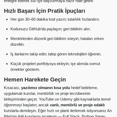
entegre ederek sizi işe başvurmaya hazır hâle getirir.
Hızlı Başarı İçin Pratik İpuçları
Her gün 30–60 dakika kod yazın; tutarlılık hızlandırır.
Kodunuzu GitHub’da paylaşın; geri bildirim alın.
Mentörlerden düzenli geri bildirim isteyin; hataları erken
düzeltin.
İş ilanlarını takip edin; talep gören teknolojileri öğrenin.
Küçük projeleri portfolyoya ekleyin; işe alımda somut
örnekler gösterin.
Hemen Harekete Geçin
Kısacası,
yazılımcı olmanın kısa yolu
hedef belirleme,
uygulamalı kurslar, mentörlük ve proje tecrübesinin
birleşiminden geçer. YouTube ve Udemy gibi kaynaklarla temel
öğrenmeyi başlatın; ancak
canlı, mentörlü ve proje odaklı
kurslarla derinleşin. Eğer hızlı ve planlı ilerlemek istiyorsanız Arı
Bilgi’nin ilgili kurslarını inceleyin — Full Stack, Python Yapay